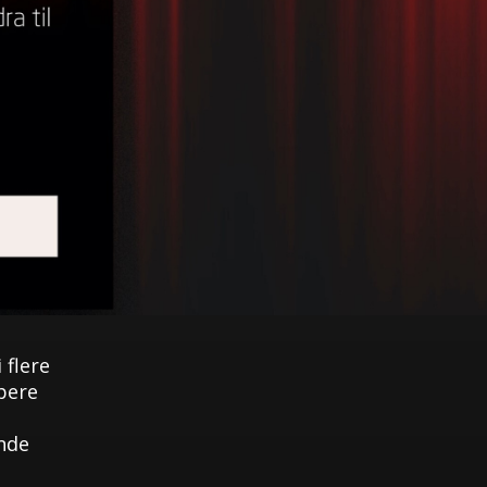
 flere
apere
ende