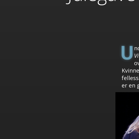
U
n
Vi
o
Kvinne
felles
er en 