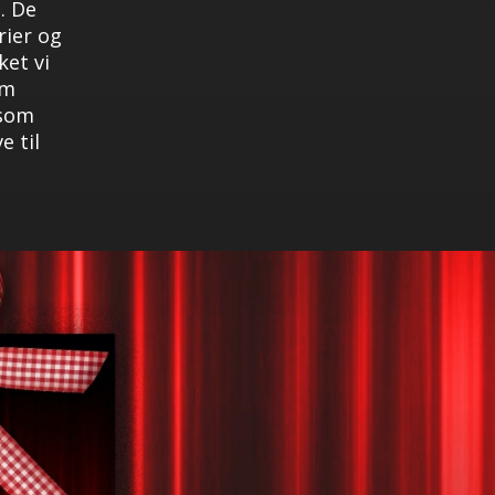
. De
rier og
ket vi
om
 som
e til