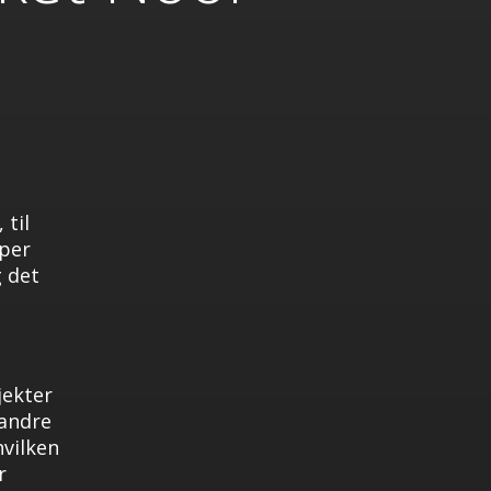
g
 til
aper
 det
jekter
andre
hvilken
r