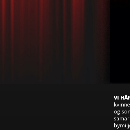
VI HÅ
kvinne
og som
samarb
bymilj