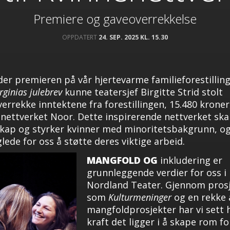
Premiere og gaveoverrekkelse
OPPDATERT
24. SEP. 2025 KL. 15.30
der premieren på vår hjertevarme familieforestillin
rginias julebrev
kunne teatersjef Birgitte Strid stolt
verrekke inntektene fra forestillingen, 15.480 kroner,
nettverket Noor. Dette inspirerende nettverket sk
skap og styrker kvinner med minoritetsbakgrunn, og
glede for oss å støtte deres viktige arbeid.
MANGFOLD OG
inkludering er
grunnleggende verdier for oss i
Nordland Teater. Gjennom pros
som
Kulturmeninger
og en rekke 
mangfoldprosjekter har vi sett 
kraft det ligger i å skape rom fo