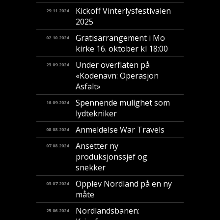
Kickoff Vinterlysfestivalen
29.11.2024
2025
Gratisarrangement i Mo
02.10.2024
kirke 16. oktober kl 18:00
Under overflaten på
23.09.2024
«Kodenavn: Operasjon
Asfalt»
Spennende mulighet som
16.09.2024
lydtekniker
Anmeldelse War Travels
08.08.2024
Ansetter ny
07.08.2024
produksjonssjef og
snekker
Opplev Nordland på en ny
03.07.2024
måte
Nordlandsbanen:
25.06.2024