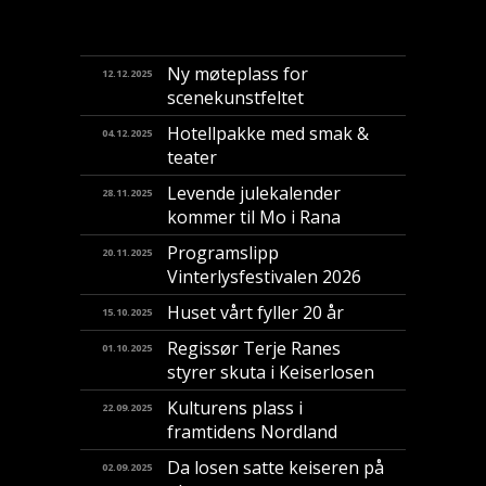
Ny møteplass for
12.12.2025
scenekunstfeltet
Hotellpakke med smak &
04.12.2025
teater
Levende julekalender
28.11.2025
kommer til Mo i Rana
Programslipp
20.11.2025
Vinterlysfestivalen 2026
Huset vårt fyller 20 år
15.10.2025
Regissør Terje Ranes
01.10.2025
styrer skuta i Keiserlosen
Kulturens plass i
22.09.2025
framtidens Nordland
Da losen satte keiseren på
02.09.2025