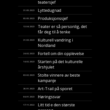
teatersjef
Lyttedugnad
31.05.2023
Produksjonssjef
05.05.2023
Teater er så personlig, det
13.04.2023
får deg til å tenke
Kulturell vandring i
31.03.2023
Nordland
Fortell om din opplevelse
24.02.2023
Starten på det kulturelle
14.02.2023
årshjulet
Stolte vinnere av beste
03.02.2023
kampanje
Art-Trail på sporet
26.01.2023
Høringssvar
04.01.2023
Litt tid e den største
17.11.2022