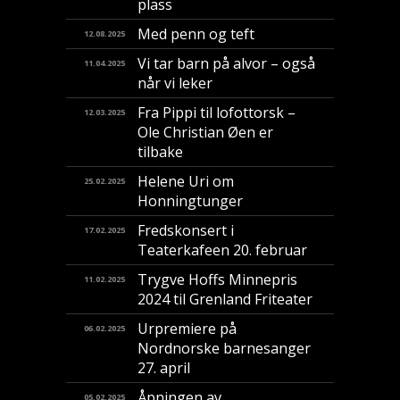
plass
Med penn og teft
12.08.2025
Vi tar barn på alvor – også
11.04.2025
når vi leker
Fra Pippi til lofottorsk –
12.03.2025
Ole Christian Øen er
tilbake
Helene Uri om
25.02.2025
Honningtunger
Fredskonsert i
17.02.2025
Teaterkafeen 20. februar
Trygve Hoffs Minnepris
11.02.2025
2024 til Grenland Friteater
Urpremiere på
06.02.2025
Nordnorske barnesanger
27. april
Åpningen av
05.02.2025