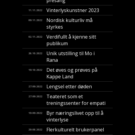
presang
Vinterlyskunstner 2023
11.11.2022
Nordisk kulturliv må
09.11.2022
styrkes
Verdifullt å kjenne sitt
02.11.2022
publikum
Unik utstilling til Mo i
26.10.2022
Rana
Det øves og prøves på
19.10.2022
Kappe Land
Lengsel etter døden
27.09.2022
Teateret som et
27.09.2022
treningssenter for empati
Byr næringslivet opp til å
19.09.2022
vinterlyse
Flerkulturelt brukerpanel
29.08.2022