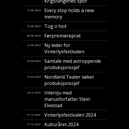
Krigsfangenes spor
Every stop holds a new
11.06.2024
memory
Tog o hoi!
10.06.2024
Førpremiereprat
06.06.2024
Ny leder for
22.05.2024
Vinterlysfestivalen
Samtale med avtroppende
25.04.2024
produksjonssjef
Nordland Teater søker
22.04.2024
produksjonssjef
Intervju med
18.12.2023
manusforfatter Stein
Elvestad
Vinterlysfestivalen 2024
11.12.2023
Kulturåret 2024
11.12.2023