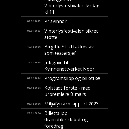
Vinterlysfestivalen lørdag
kl 11
Prisvinner
03.02.2025
Vinterlysfestivalen sikret
02.01.2025
støtte
Birgitte Strid takkes av
19.12.2024
som teatersjef
Julegave til
13.12.2024
Kvinnenettverket Noor
Programslipp og billettkø
09.12.2024
Kolstads første - med
02.12.2024
urpremiere 8. mars
Miljøfyrtårnrapport 2023
02.12.2024
Billettslipp,
29.11.2024
dramatikerdebut og
foredrag