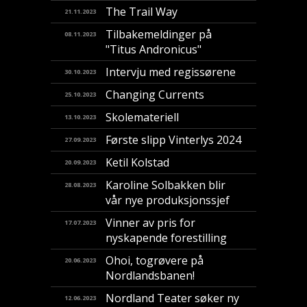
The Trail Way
21.11.2023
Tilbakemeldinger på
08.11.2023
"Titus Andronicus"
Intervju med regissørene
30.10.2023
Changing Currents
25.10.2023
Skolemateriell
13.10.2023
Første slipp Vinterlys 2024
27.09.2023
Ketil Kolstad
20.09.2023
Karoline Solbakken blir
28.08.2023
vår nye produksjonssjef
Vinner av pris for
17.07.2023
nyskapende forestilling
​Ohoi, togrøvere på
20.06.2023
Nordlandsbanen!
Nordland Teater søker ny
12.06.2023