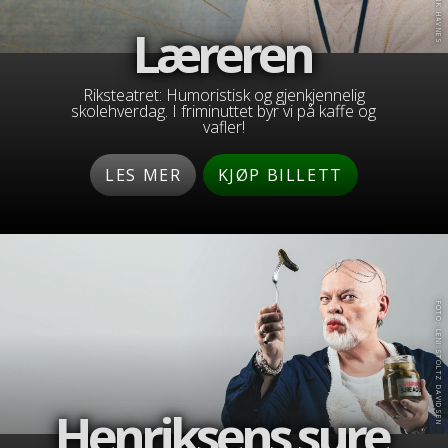
FOTO: EIRIK HAVNES
Læreren
Riksteatret: Humoristisk og gjenkjennelig
skolehverdag. I friminuttet byr vi på kaffe og
vafler!
LES MER
KJØP BILLETT
FOTO: LENI STOLTZ DAVIDSEN
Henriksens sure