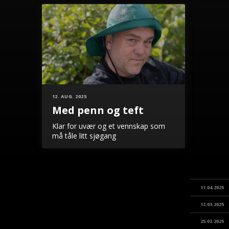
12. AUG. 2025
Med penn og teft
Klar for uvær og et vennskap som
må tåle litt sjøgang
11.04.2025
12.03.2025
25.02.2025