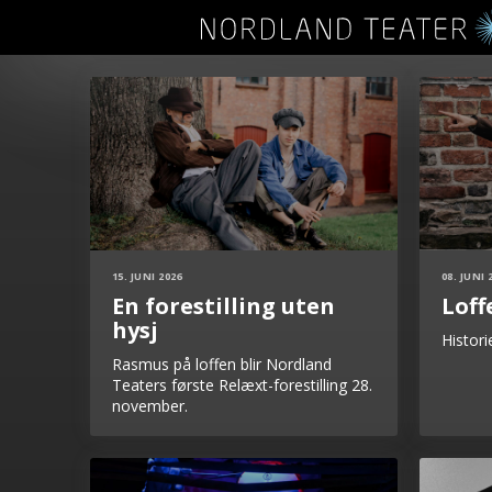
15. JUNI 2026
08. JUNI 
En forestilling uten
Loff
hysj
Histori
Rasmus på loffen blir Nordland
Teaters første Relæxt-forestilling 28.
november.