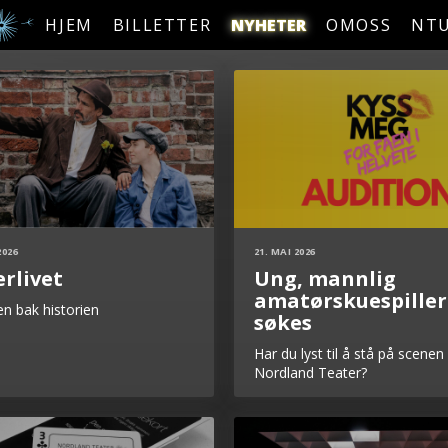
HJEM
BILLETTER
NYHETER
OMOSS
NT
2026
21. MAI 2026
erlivet
Ung, mannlig
amatørskuespiller
en bak historien
søkes
Har du lyst til å stå på scene
Nordland Teater?