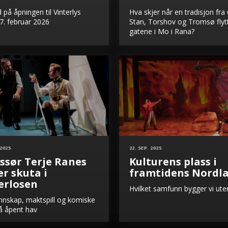
 på åpningen til Vinterlys
​Hva skjer når en tradisjon fr
7. februar 2026
Stan, Torshov og Tromsø flytt
gatene i Mo i Rana?
 2025
22. SEP. 2025
ssør Terje Ranes
Kulturens plass i
er skuta i
framtidens Nordl
erlosen
Hvilket samfunn bygger vi ute
nskap, maktspill og komiske
på åpent hav