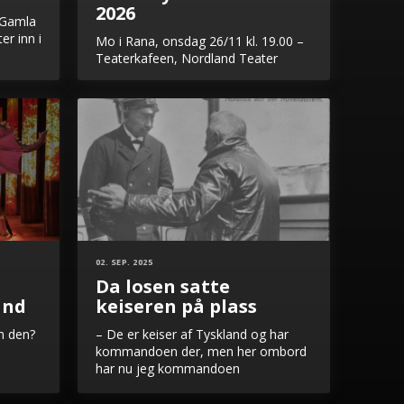
2026
a Gamla
er inn i
Mo i Rana, onsdag 26/11 kl. 19.00 –
Teaterkafeen, Nordland Teater
02. SEP. 2025
Da losen satte
and
keiseren på plass
n den?
– De er keiser af Tyskland og har
kommandoen der, men her ombord
har nu jeg kommandoen