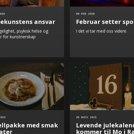
2026
09. FEB. 2026
nekunstens ansvar
Februar setter spo
gelighet, psykisk helse og
I det vi tar med oss videre.
 for kunstnerskap
2025
28. NOV. 2025
ellpakke med smak
Levende julekalen
ater
kommer til Mo i R