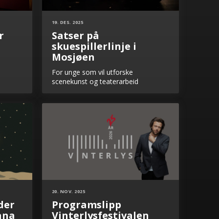
19. DES. 2025
r
Satser på
skuespillerlinje i
Mosjøen
For unge som vil utforske
scenekunst og teaterarbeid
20. NOV. 2025
der
Programslipp
ana
Vinterlysfestivalen