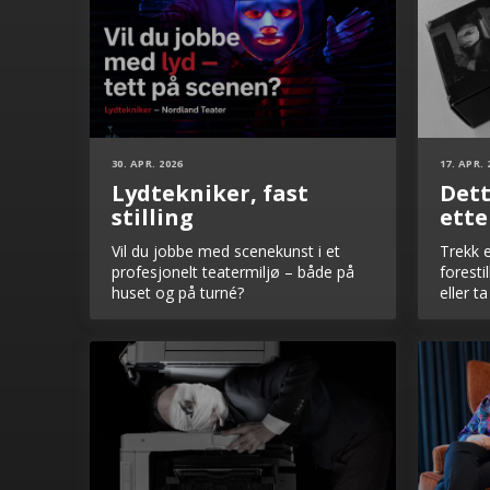
30. APR. 2026
17. APR. 
Lydtekniker, fast
Dett
stilling
ette
Vil du jobbe med scenekunst i et
Trekk 
profesjonelt teatermiljø – både på
foresti
huset og på turné?
eller t