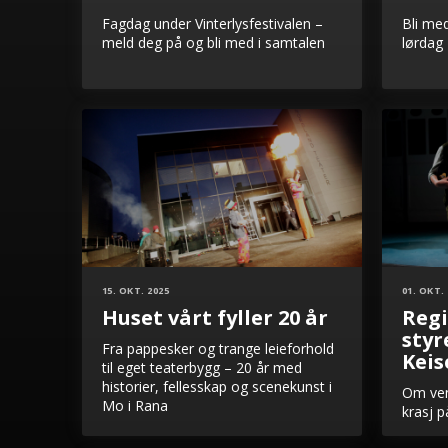
Fagdag under Vinterlysfestivalen –
Bli med
meld deg på og bli med i samtalen
lørdag 
15. OKT. 2025
01. OKT.
Huset vårt fyller 20 år
Regi
styr
Fra pappesker og trange leieforhold
Keis
til eget teaterbygg – 20 år med
historier, fellesskap og scenekunst i
Om ven
Mo i Rana
krasj 