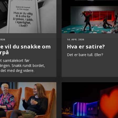
2026
14. APR. 2026
e vil du snakke om
Hva er satire?
rpå
Det er bare tull. Eller?
et samtalekort før
llingen. Snakk rundt bordet,
a det med deg videre.