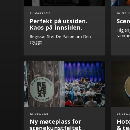
11. MARS 2026
16. FEB. 
Perfekt på utsiden.
Sce
Kaos på innsiden.
Tilgjen
rammer
Regissør Stef De Paepe om Den
stygge
12. DES. 2025
04. DES. 
Ny møteplass for
Hot
scenekunstfeltet
& te