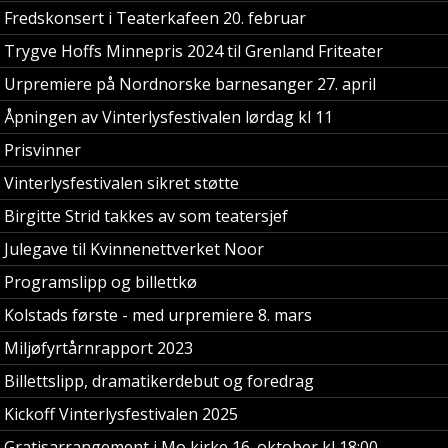
Fredskonsert i Teaterkafeen 20. februar
Trygve Hoffs Minnepris 2024 til Grenland Friteater
Urpremiere på Nordnorske barnesanger 27. april
Åpningen av Vinterlysfestivalen lørdag kl 11
Prisvinner
Vinterlysfestivalen sikret støtte
Birgitte Strid takkes av som teatersjef
Julegave til Kvinnenettverket Noor
Programslipp og billettkø
Kolstads første - med urpremiere 8. mars
Miljøfyrtårnrapport 2023
Billettslipp, dramatikerdebut og foredrag
Kickoff Vinterlysfestivalen 2025
Gratisarrangement i Mo kirke 16. oktober kl 18:00