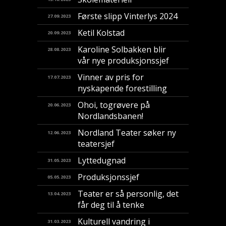
Første slipp Vinterlys 2024
27.09.2023
Ketil Kolstad
20.09.2023
Karoline Solbakken blir
28.08.2023
vår nye produksjonssjef
Vinner av pris for
17.07.2023
nyskapende forestilling
​Ohoi, togrøvere på
20.06.2023
Nordlandsbanen!
Nordland Teater søker ny
12.06.2023
teatersjef
Lyttedugnad
31.05.2023
Produksjonssjef
05.05.2023
Teater er så personlig, det
13.04.2023
får deg til å tenke
Kulturell vandring i
31.03.2023