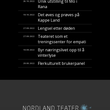
Unik utstilling til Mo i
26.10.2022
Rana
Det øves og prøves på
19.10.2022
Kappe Land
Lengsel etter døden
27.09.2022
Teateret som et
27.09.2022
treningssenter for empati
Byr næringslivet opp til å
19.09.2022
vinterlyse
Flerkulturelt brukerpanel
29.08.2022