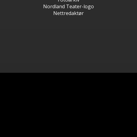
Nordland Teater-logo
Nettredaktør