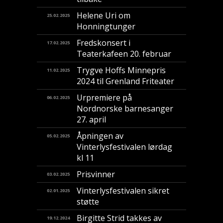
Helene Uri om
25.02.2025
Honningtunger
Fredskonsert i
17.02.2025
Teaterkafeen 20. februar
Trygve Hoffs Minnepris
11.02.2025
2024 til Grenland Friteater
Urpremiere på
06.02.2025
Nordnorske barnesanger
27. april
Åpningen av
05.02.2025
Vinterlysfestivalen lørdag
kl 11
Prisvinner
03.02.2025
Vinterlysfestivalen sikret
02.01.2025
støtte
Birgitte Strid takkes av
19.12.2024