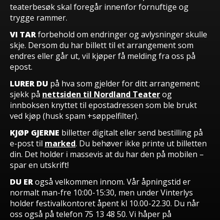
teaterbesøk skal foregår innenfor fornuftige og
trygge rammer.
VI TAR
forbehold om endringer og avlysninger skulle
skje. Dersom du har billett til et arrangement som
endres eller går ut, vil kjøper få melding fra oss på
epost.
LURER DU
på hva som gjelder for ditt arrangement;
sjekk på
nettsiden til Nordland Teater
og
innboksen knyttet til epostadressen som ble brukt
ved kjøp (husk spam +søppelfilter).
KJØP GJERNE
billetter digitalt eller send bestilling på
e-post til
marked
. Du behøver ikke printe ut billetten
din. Det holder i massevis at du har den på mobilen –
spar en utskrift!
DU ER
også velkommen innom. Vår åpningstid er
normalt man-fre 10:00-15:30, men under Vinterlys
holder festivalkontoret åpent kl 10.00-22.30. Du når
oss også på telefon 75 13 48 50.
Vi håper på