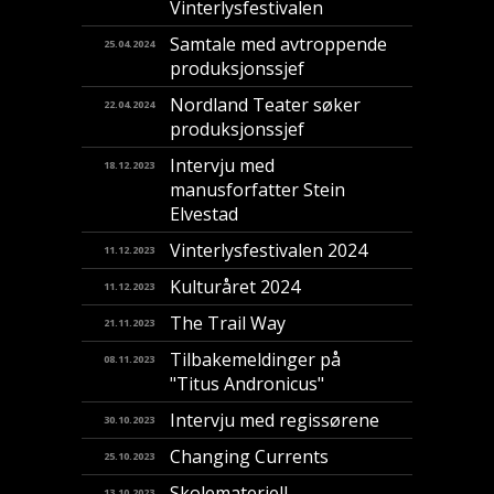
Vinterlysfestivalen
Samtale med avtroppende
25.04.2024
produksjonssjef
Nordland Teater søker
22.04.2024
produksjonssjef
Intervju med
18.12.2023
manusforfatter Stein
Elvestad
Vinterlysfestivalen 2024
11.12.2023
Kulturåret 2024
11.12.2023
The Trail Way
21.11.2023
Tilbakemeldinger på
08.11.2023
"Titus Andronicus"
Intervju med regissørene
30.10.2023
Changing Currents
25.10.2023
Skolemateriell
13.10.2023