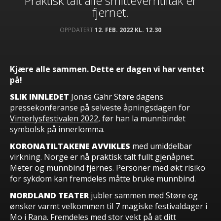
Praktisk talt alle smitteverntiltak er
fjernet.
OPPDATERT
12. FEB. 2022 KL. 12.30
Kjære alle sammen. Dette er dagen vi har ventet
på!
SLIK INNLEDET
Jonas Gahr Støre dagens
pressekonferanse på selveste åpningsdagen for
Vinterlysfestivalen 2022
, før han la munnbindet
symbolsk på innerlomma.
KORONATILTAKENE AVVIKLES
med umiddelbar
virkning. Norge er nå praktisk talt fullt gjenåpnet.
Meter og munnbind fjernes. Personer med økt risiko
for sykdom kan fremdeles måtte bruke munnbind.
NORDLAND TEATER
jubler sammen med Støre og
ønsker varmt velkommen til 7 magiske festivaldager i
Mo i Rana. Fremdeles med stor vekt på at ditt