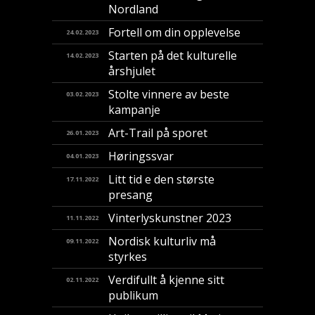
Nordland
Fortell om din opplevelse
24.02.2023
Starten på det kulturelle
14.02.2023
årshjulet
Stolte vinnere av beste
03.02.2023
kampanje
Art-Trail på sporet
26.01.2023
Høringssvar
04.01.2023
Litt tid e den største
17.11.2022
presang
Vinterlyskunstner 2023
11.11.2022
Nordisk kulturliv må
09.11.2022
styrkes
Verdifullt å kjenne sitt
02.11.2022
publikum