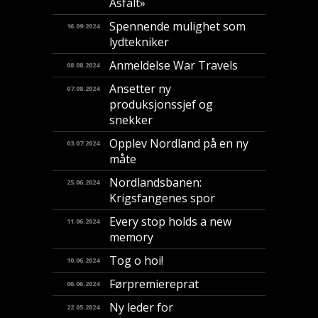
Asfalt»
Spennende mulighet som
16.09.2024
lydtekniker
Anmeldelse War Travels
08.08.2024
Ansetter ny
07.08.2024
produksjonssjef og
snekker
Opplev Nordland på en ny
03.07.2024
måte
Nordlandsbanen:
25.06.2024
Krigsfangenes spor
Every stop holds a new
11.06.2024
memory
Tog o hoi!
10.06.2024
Førpremiereprat
06.06.2024
Ny leder for
22.05.2024