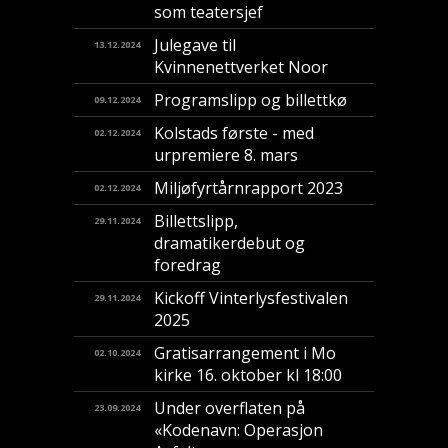
som teatersjef
Julegave til
13.12.2024
Kvinnenettverket Noor
Programslipp og billettkø
09.12.2024
Kolstads første - med
02.12.2024
urpremiere 8. mars
Miljøfyrtårnrapport 2023
02.12.2024
Billettslipp,
29.11.2024
dramatikerdebut og
foredrag
Kickoff Vinterlysfestivalen
29.11.2024
2025
Gratisarrangement i Mo
02.10.2024
kirke 16. oktober kl 18:00
Under overflaten på
23.09.2024
«Kodenavn: Operasjon