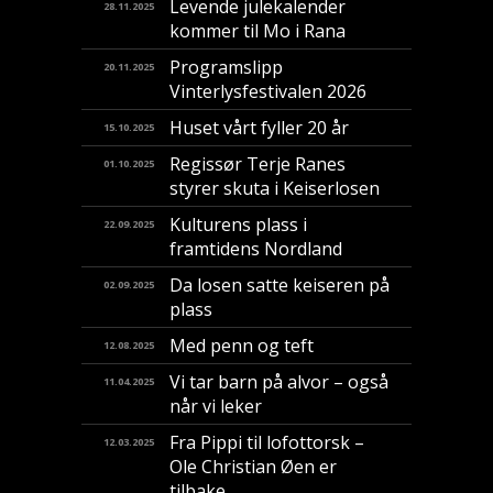
Levende julekalender
28.11.2025
kommer til Mo i Rana
Programslipp
20.11.2025
Vinterlysfestivalen 2026
Huset vårt fyller 20 år
15.10.2025
Regissør Terje Ranes
01.10.2025
styrer skuta i Keiserlosen
Kulturens plass i
22.09.2025
framtidens Nordland
Da losen satte keiseren på
02.09.2025
plass
Med penn og teft
12.08.2025
Vi tar barn på alvor – også
11.04.2025
når vi leker
Fra Pippi til lofottorsk –
12.03.2025
Ole Christian Øen er
tilbake