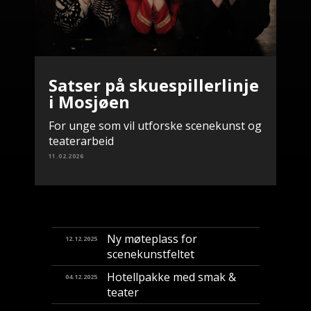
Satser på skuespillerlinje
i Mosjøen
For unge som vil utforske scenekunst og
teaterarbeid
11.02.2026
Ny møteplass for
12.12.2025
scenekunstfeltet
Hotellpakke med smak &
04.12.2025
teater