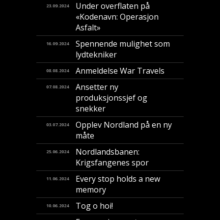
Under overflaten på
23.09.2024
«Kodenavn: Operasjon
Asfalt»
Spennende mulighet som
16.09.2024
lydtekniker
Anmeldelse War Travels
08.08.2024
Ansetter ny
07.08.2024
produksjonssjef og
snekker
Opplev Nordland på en ny
03.07.2024
måte
Nordlandsbanen:
25.06.2024
Krigsfangenes spor
Every stop holds a new
11.06.2024
memory
Tog o hoi!
10.06.2024