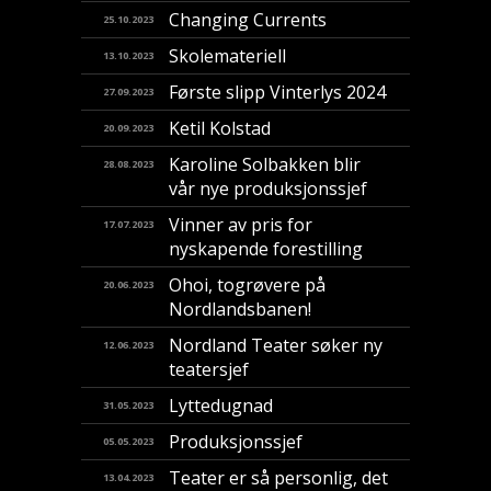
Changing Currents
25.10.2023
Skolemateriell
13.10.2023
Første slipp Vinterlys 2024
27.09.2023
Ketil Kolstad
20.09.2023
Karoline Solbakken blir
28.08.2023
vår nye produksjonssjef
Vinner av pris for
17.07.2023
nyskapende forestilling
​Ohoi, togrøvere på
20.06.2023
Nordlandsbanen!
Nordland Teater søker ny
12.06.2023
teatersjef
Lyttedugnad
31.05.2023
Produksjonssjef
05.05.2023
Teater er så personlig, det
13.04.2023