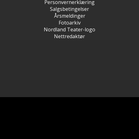
Personvernerklæring
Salgsbetingelser
Årsmeldinger
Fotoarkiv
Nordland Teater-logo
Nettredaktør