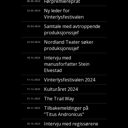
Førpremiereprat
06.06.2024
Ny leder for
22.05.2024
Vinterlysfestivalen
Samtale med avtroppende
25.04.2024
produksjonssjef
Nordland Teater søker
22.04.2024
produksjonssjef
Intervju med
18.12.2023
manusforfatter Stein
Elvestad
Vinterlysfestivalen 2024
11.12.2023
Kulturåret 2024
11.12.2023
The Trail Way
21.11.2023
Tilbakemeldinger på
08.11.2023
"Titus Andronicus"
Intervju med regissørene
30.10.2023