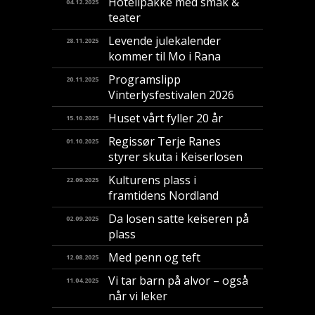
Hotellpakke med smak &
04.12.2025
teater
Levende julekalender
28.11.2025
kommer til Mo i Rana
Programslipp
20.11.2025
Vinterlysfestivalen 2026
Huset vårt fyller 20 år
15.10.2025
Regissør Terje Ranes
01.10.2025
styrer skuta i Keiserlosen
Kulturens plass i
22.09.2025
framtidens Nordland
Da losen satte keiseren på
02.09.2025
plass
Med penn og teft
12.08.2025
Vi tar barn på alvor – også
11.04.2025
når vi leker