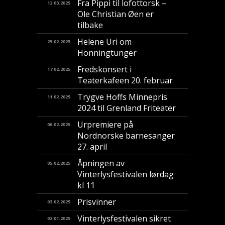
Fra Pippi til lofottorsk –
12.03.2025
Ole Christian Øen er
tilbake
Helene Uri om
25.02.2025
Honningtunger
Fredskonsert i
17.02.2025
Teaterkafeen 20. februar
Trygve Hoffs Minnepris
11.02.2025
2024 til Grenland Friteater
Urpremiere på
06.02.2025
Nordnorske barnesanger
27. april
Åpningen av
05.02.2025
Vinterlysfestivalen lørdag
kl 11
Prisvinner
03.02.2025
Vinterlysfestivalen sikret
02.01.2025