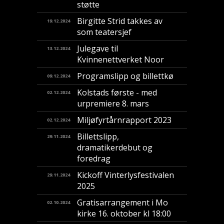
støtte
Birgitte Strid takkes av
19.12.2024
som teatersjef
Julegave til
13.12.2024
Kvinnenettverket Noor
Programslipp og billettkø
09.12.2024
Kolstads første - med
02.12.2024
urpremiere 8. mars
Miljøfyrtårnrapport 2023
02.12.2024
Billettslipp,
29.11.2024
dramatikerdebut og
foredrag
Kickoff Vinterlysfestivalen
29.11.2024
2025
Gratisarrangement i Mo
02.10.2024
kirke 16. oktober kl 18:00