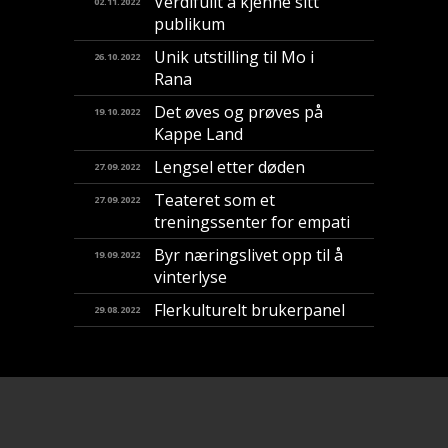
Verdifullt å kjenne sitt
02.11.2022
publikum
Unik utstilling til Mo i
26.10.2022
Rana
Det øves og prøves på
19.10.2022
Kappe Land
Lengsel etter døden
27.09.2022
Teateret som et
27.09.2022
treningssenter for empati
Byr næringslivet opp til å
19.09.2022
vinterlyse
Flerkulturelt brukerpanel
29.08.2022