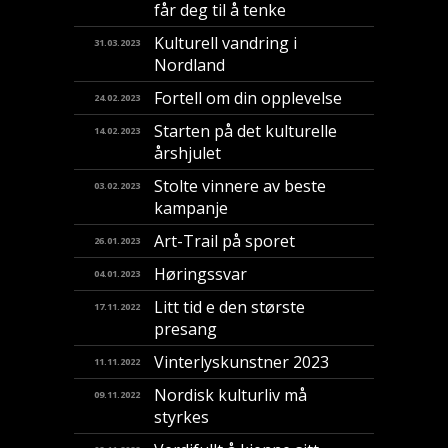
får deg til å tenke
Kulturell vandring i
31.03.2023
Nordland
Fortell om din opplevelse
24.02.2023
Starten på det kulturelle
14.02.2023
årshjulet
Stolte vinnere av beste
03.02.2023
kampanje
Art-Trail på sporet
26.01.2023
Høringssvar
04.01.2023
Litt tid e den største
17.11.2022
presang
Vinterlyskunstner 2023
11.11.2022
Nordisk kulturliv må
09.11.2022
styrkes