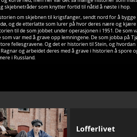
t og korte ned, men her var det så mange historier som måt
og skjebnetråder som knytter fortid til nåtid å nøste i hop.
storien om skjebnen til krigsfanger, sendt nord for å bygge 
dø, og de etterlatte som lurer på hvor deres nære og kjære 
torien til de som jobbet under operasjonen i 1951. De som v
e som var med å grave opp lemningene. De som jobba på Tjø
tore fellesgravene. Og det er historien til Stein, og hvordan
 Ragnar og arbeidet deres med å grave i historien å spore 
ere i Russland.
Lofferlivet