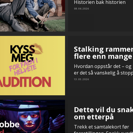
Historien bak historien
08.06.2026
Stalking ramme
flere enn mange
Hvordan oppstår det – og
er det så vanskelig å stop
13.05.2026
Dette vil du sna
om etterpå
Trekk et samtalekort før