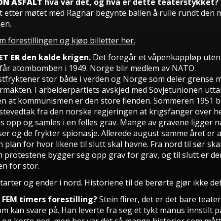
ON ASFALT
hva var det, og hva er dette teaterstykket?
at etter møtet med Ragnar begynte ballen å rulle rundt den 
en.
 forestillingen og kjøp billetter her.
ET ER
den kalde krigen.
Det foregår et våpenkappløp uten 
får atombomben i 1949. Norge blir medlem av NATO.
fryktener stor både i verden og Norge som deler grense 
ormakten. I arbeiderpartiets avskjed med Sovjetunionen utta
n at kommunismen er den store fienden. Sommeren 1951 b
astevedtak fra den norske regjeringen at krigsfanger over h
es opp og samles i en felles grav. Mange av gravene ligger 
er og de frykter spionasje. Allerede august samme året er a
 plan for hvor likene til slutt skal havne. Fra nord til sør ska
 protestene bygger seg opp grav for grav, og til slutt er de
n for stor.
tarter og ender i nord. Historiene til de berørte gjør ikke det
 FEM
timers forestilling
?
Stein flirer, det er det bare teater
om kan svare på. Han leverte fra seg et tykt manus innstilt p