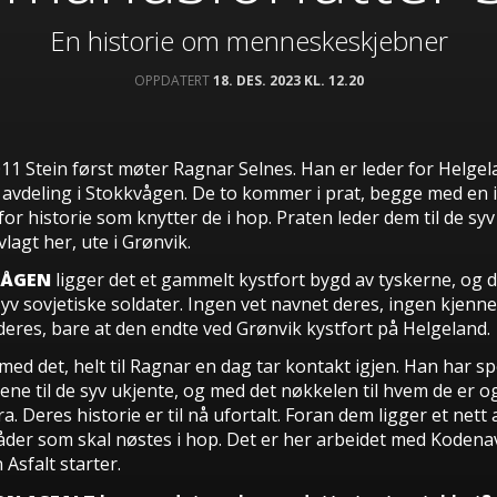
En historie om menneskeskjebner
OPPDATERT
18. DES. 2023 KL. 12.20
011 Stein først møter Ragnar Selnes. Han er leder for Helge
vdeling i Stokkvågen. De to kommer i prat, begge med en 
for historie som knytter de i hop. Praten leder dem til de sy
vlagt her, ute i Grønvik.
VÅGEN
ligger det et gammelt kystfort bygd av tyskerne, og d
yv sovjetiske soldater. Ingen vet navnet deres, ingen kjenne
deres, bare at den endte ved Grønvik kystfort på Helgeland.
med det, helt til Ragnar en dag tar kontakt igjen. Han har s
ne til de syv ukjente, og med det nøkkelen til hvem de er o
. Deres historie er til nå ufortalt. Foran dem ligger et nett 
åder som skal nøstes i hop. Det er her arbeidet med Kodena
Asfalt starter.