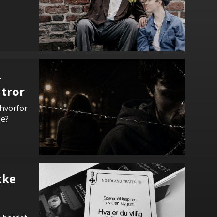
r
 tror
 hvorfor
pe?
kke