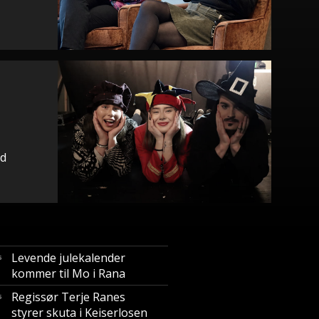
i
id
Levende julekalender
5
kommer til Mo i Rana
Regissør Terje Ranes
5
styrer skuta i Keiserlosen