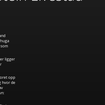
land
ihuga
v som
er ligger
r
poret opp
g hvor de
av
vn: