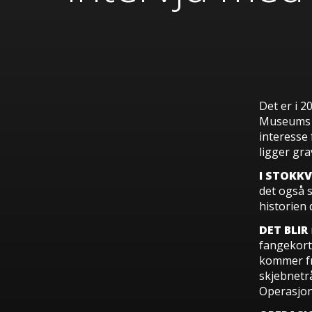
Det er i 2
Museums a
interesse 
ligger gra
I STOKK
det også s
historien 
DET BLIR
fangekorte
kommer fra
skjebnetr
Operasjon 