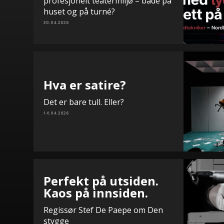
profesjonelt teatermiljø – både på
huset og på turné?
30.04.2026
Hva er satire?
Det er bare tull. Eller?
14.04.2026
Perfekt på utsiden.
Kaos på innsiden.
Regissør Stef De Paepe om Den
stygge