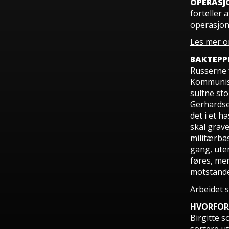
OPERASJ
forteller 
operasjon
Les mer om
BAKTEPP
Russerne 
Kommunist
sultne st
Gerhardse
det i et h
skal grav
militærbas
gang, uten
føres, men
motstande
Arbeidet s
HVORFOR
Birgitte s