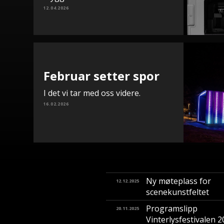
12.04.2026
Februar setter spor
I det vi tar med oss videre.
16.02.2026
Ny møteplass for
12.12.2025
scenekunstfeltet
Programslipp
20.11.2025
Vinterlysfestivalen 