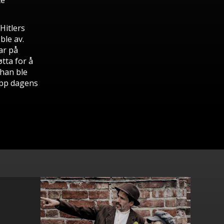
te
Hitlers
ble av.
ar på
tta for å
 han ble
opp dagens