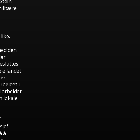
Stein
militære
like.
med den
ler
esluttes
ele landet
nær
rbeidet i
l arbeidet
n lokale
.
sjef
å å