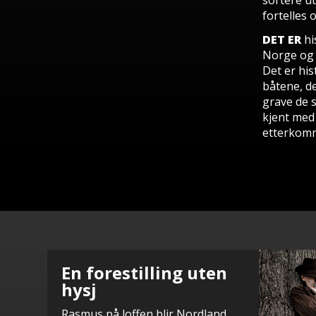
sortere u
fortelles 
DET ER
hi
Norge og 
Det er his
båtene, d
grave de s
kjent med
etterkomm
En forestilling uten
hysj
Rasmus på loffen blir Nordland