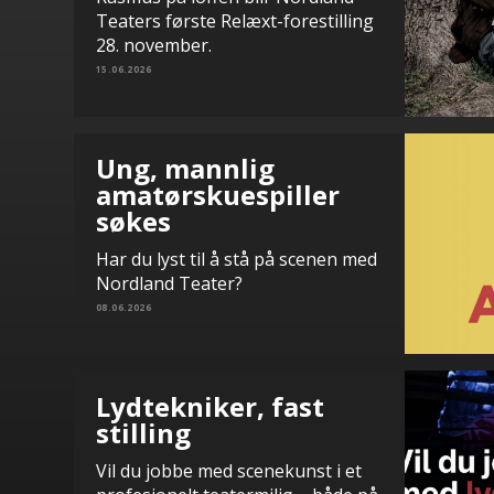
Teaters første Relæxt-forestilling
28. november.
15.06.2026
Ung, mannlig
amatørskuespiller
søkes
Har du lyst til å stå på scenen med
Nordland Teater?
08.06.2026
Lydtekniker, fast
stilling
Vil du jobbe med scenekunst i et