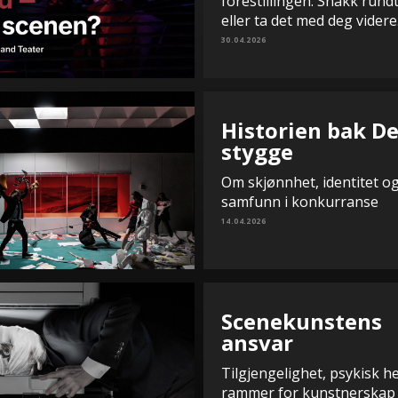
forestillingen. Snakk rund
eller ta det med deg videre
30.04.2026
Historien bak D
stygge
Om skjønnhet, identitet og
samfunn i konkurranse
14.04.2026
Scenekunstens
ansvar
Tilgjengelighet, psykisk h
rammer for kunstnerskap