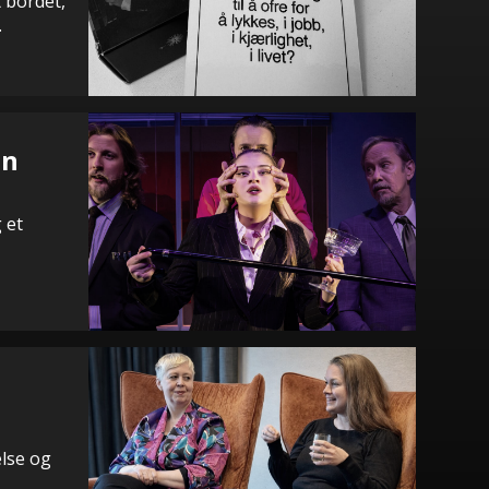
t bordet,
.
en
 et
else og