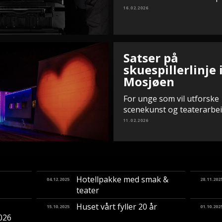
16.02.2026
Satser på
skuespillerlinje 
Mosjøen
For unge som vil utforske
scenekunst og teaterarbe
11.02.2026
Hotellpakke med smak &
04.12.2025
28.11.202
teater
Huset vårt fyller 20 år
15.10.2025
01.10.202
2026