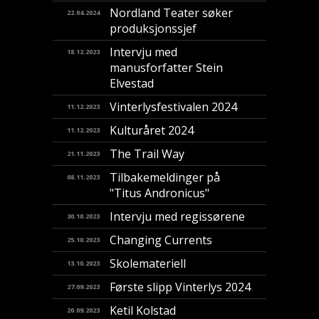
Nordland Teater søker
22.04.2024
produksjonssjef
Intervju med
18.12.2023
manusforfatter Stein
Elvestad
Vinterlysfestivalen 2024
11.12.2023
Kulturåret 2024
11.12.2023
The Trail Way
21.11.2023
Tilbakemeldinger på
08.11.2023
"Titus Andronicus"
Intervju med regissørene
30.10.2023
Changing Currents
25.10.2023
Skolemateriell
13.10.2023
Første slipp Vinterlys 2024
27.09.2023
Ketil Kolstad
20.09.2023