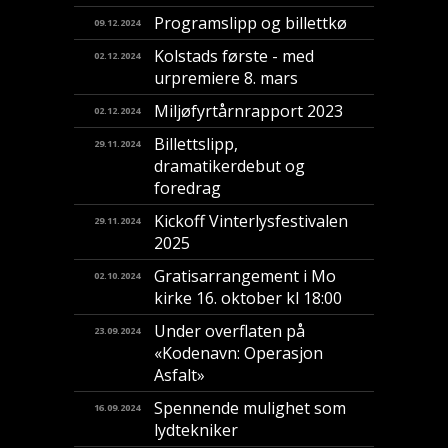
Programslipp og billettkø
09.12.2024
Kolstads første - med
02.12.2024
urpremiere 8. mars
Miljøfyrtårnrapport 2023
02.12.2024
Billettslipp,
29.11.2024
dramatikerdebut og
foredrag
Kickoff Vinterlysfestivalen
29.11.2024
2025
Gratisarrangement i Mo
02.10.2024
kirke 16. oktober kl 18:00
Under overflaten på
23.09.2024
«Kodenavn: Operasjon
Asfalt»
Spennende mulighet som
16.09.2024
lydtekniker