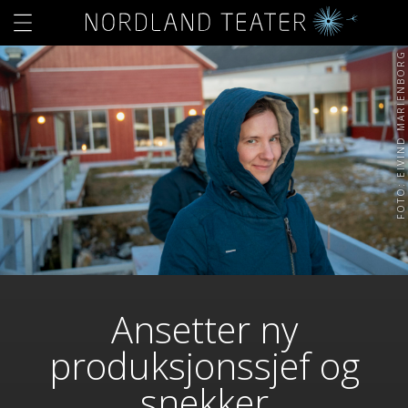
FOTO: EIVIND MARIENBORG
Ansetter ny
produksjonssjef og
snekker