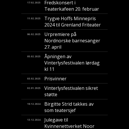
Fredskonsert i
17.02.2025
Teaterkafeen 20. februar
Trygve Hoffs Minnepris
11.02.2025
2024 til Grenland Friteater
Urpremiere på
06.02.2025
Nordnorske barnesanger
27. april
Åpningen av
05.02.2025
Vinterlysfestivalen lørdag
kl 11
Prisvinner
03.02.2025
Vinterlysfestivalen sikret
02.01.2025
støtte
Birgitte Strid takkes av
19.12.2024
som teatersjef
Julegave til
13.12.2024
Kvinnenettverket Noor