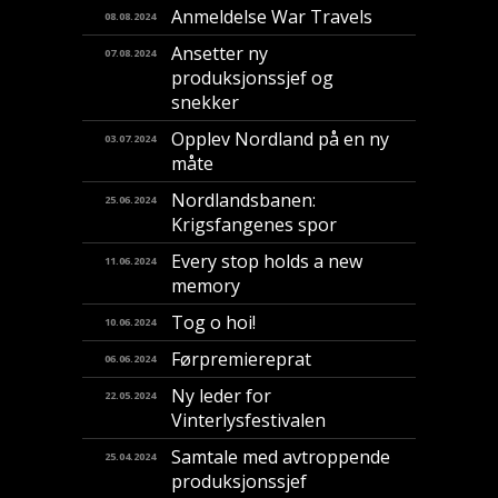
Anmeldelse War Travels
08.08.2024
Ansetter ny
07.08.2024
produksjonssjef og
snekker
Opplev Nordland på en ny
03.07.2024
måte
Nordlandsbanen:
25.06.2024
Krigsfangenes spor
Every stop holds a new
11.06.2024
memory
Tog o hoi!
10.06.2024
Førpremiereprat
06.06.2024
Ny leder for
22.05.2024
Vinterlysfestivalen
Samtale med avtroppende
25.04.2024
produksjonssjef