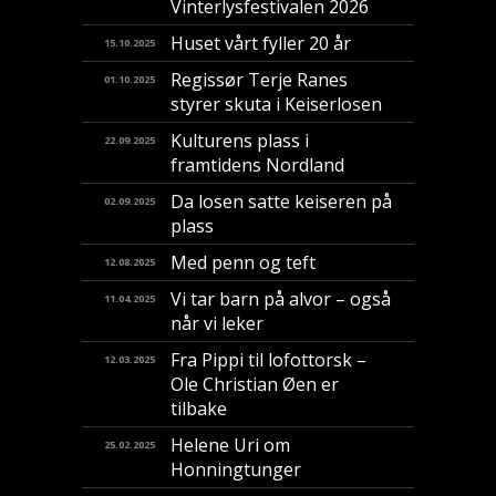
Vinterlysfestivalen 2026
Huset vårt fyller 20 år
15.10.2025
Regissør Terje Ranes
01.10.2025
styrer skuta i Keiserlosen
Kulturens plass i
22.09.2025
framtidens Nordland
Da losen satte keiseren på
02.09.2025
plass
Med penn og teft
12.08.2025
Vi tar barn på alvor – også
11.04.2025
når vi leker
Fra Pippi til lofottorsk –
12.03.2025
Ole Christian Øen er
tilbake
Helene Uri om
25.02.2025
Honningtunger