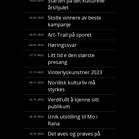
Starten på det kulturelle
14.02.2023
årshjulet
Stolte vinnere av beste
03.02.2023
kampanje
Art-Trail på sporet
26.01.2023
Høringssvar
04.01.2023
Litt tid e den største
17.11.2022
presang
Vinterlyskunstner 2023
11.11.2022
Nordisk kulturliv må
09.11.2022
styrkes
Verdifullt å kjenne sitt
02.11.2022
publikum
Unik utstilling til Mo i
26.10.2022
Rana
Det øves og prøves på
19.10.2022