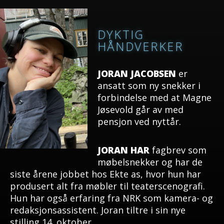
DYKTIG
HÅNDVERKER
JORAN JACOBSEN
er
ansatt som ny snekker i
forbindelse med at Magne
Jøsevold går av med
pensjon ved nyttår.
JORAN HAR
fagbrev som
møbelsnekker og har de
siste årene jobbet hos Ekte as, hvor hun har
produsert alt fra møbler til teaterscenografi.
Hun har også erfaring fra NRK som kamera- og
redaksjonsassistent. Joran tiltre i sin nye
stilling 14. oktober.