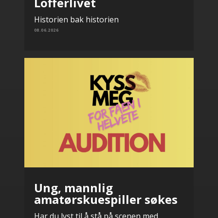
Lofferlivet
Historien bak historien
08.06.2026
Ung, mannlig
amatørskuespiller søkes
Har du lyst til å stå på scenen med