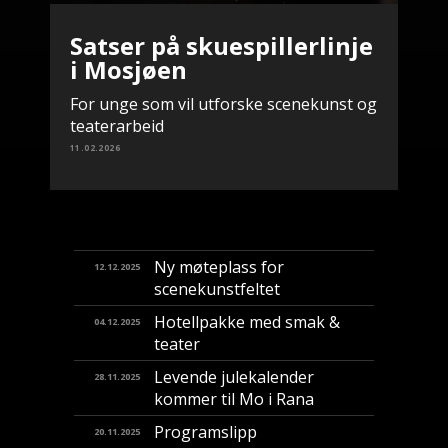
Satser på skuespillerlinje
i Mosjøen
For unge som vil utforske scenekunst og
teaterarbeid
11.02.2026
Ny møteplass for
12.12.2025
scenekunstfeltet
Hotellpakke med smak &
04.12.2025
teater
Levende julekalender
28.11.2025
kommer til Mo i Rana
Programslipp
20.11.2025