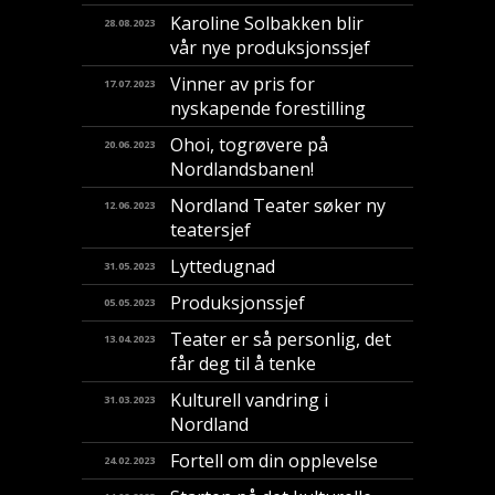
Karoline Solbakken blir
28.08.2023
vår nye produksjonssjef
Vinner av pris for
17.07.2023
nyskapende forestilling
​Ohoi, togrøvere på
20.06.2023
Nordlandsbanen!
Nordland Teater søker ny
12.06.2023
teatersjef
Lyttedugnad
31.05.2023
Produksjonssjef
05.05.2023
Teater er så personlig, det
13.04.2023
får deg til å tenke
Kulturell vandring i
31.03.2023
Nordland
Fortell om din opplevelse
24.02.2023