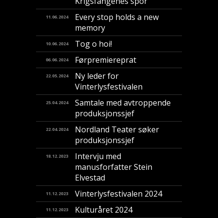
Krigsfangenes spor
Every stop holds a new
11.06.2024
memory
Tog o hoi!
10.06.2024
Førpremiereprat
06.06.2024
Ny leder for
22.05.2024
Vinterlysfestivalen
Samtale med avtroppende
25.04.2024
produksjonssjef
Nordland Teater søker
22.04.2024
produksjonssjef
Intervju med
18.12.2023
manusforfatter Stein
Elvestad
Vinterlysfestivalen 2024
11.12.2023
Kulturåret 2024
11.12.2023