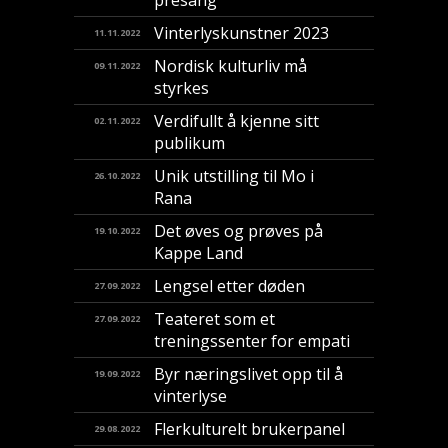
presang
Vinterlyskunstner 2023
11.11.2022
Nordisk kulturliv må
09.11.2022
styrkes
Verdifullt å kjenne sitt
02.11.2022
publikum
Unik utstilling til Mo i
26.10.2022
Rana
Det øves og prøves på
19.10.2022
Kappe Land
Lengsel etter døden
27.09.2022
Teateret som et
27.09.2022
treningssenter for empati
Byr næringslivet opp til å
19.09.2022
vinterlyse
Flerkulturelt brukerpanel
29.08.2022