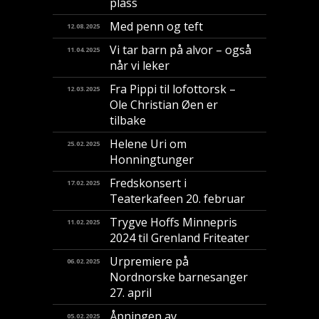
plass
Med penn og teft
12.08.2025
Vi tar barn på alvor – også
11.04.2025
når vi leker
Fra Pippi til lofottorsk –
12.03.2025
Ole Christian Øen er
tilbake
Helene Uri om
25.02.2025
Honningtunger
Fredskonsert i
17.02.2025
Teaterkafeen 20. februar
Trygve Hoffs Minnepris
11.02.2025
2024 til Grenland Friteater
Urpremiere på
06.02.2025
Nordnorske barnesanger
27. april
Åpningen av
05.02.2025