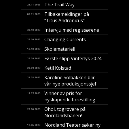
The Trail Way
21.11.2023
Tilbakemeldinger på
08.11.2023
"Titus Andronicus"
Intervju med regissørene
30.10.2023
Changing Currents
25.10.2023
Skolemateriell
13.10.2023
Første slipp Vinterlys 2024
27.09.2023
Ketil Kolstad
20.09.2023
Karoline Solbakken blir
28.08.2023
vår nye produksjonssjef
Vinner av pris for
17.07.2023
nyskapende forestilling
​Ohoi, togrøvere på
20.06.2023
Nordlandsbanen!
Nordland Teater søker ny
12.06.2023