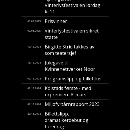
Vinterlysfestivalen lørdag
kl 11
Prisvinner
03.02.2025
Vinterlysfestivalen sikret
02.01.2025
støtte
Birgitte Strid takkes av
19.12.2024
som teatersjef
Julegave til
13.12.2024
Kvinnenettverket Noor
Programslipp og billettkø
09.12.2024
Kolstads første - med
02.12.2024
urpremiere 8. mars
Miljøfyrtårnrapport 2023
02.12.2024
Billettslipp,
29.11.2024
dramatikerdebut og
foredrag