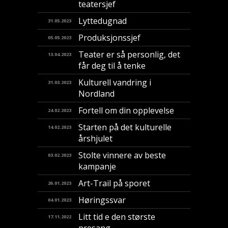
teatersjef
Lyttedugnad
31.05.2023
Produksjonssjef
05.05.2023
Teater er så personlig, det
13.04.2023
får deg til å tenke
Kulturell vandring i
31.03.2023
Nordland
Fortell om din opplevelse
24.02.2023
Starten på det kulturelle
14.02.2023
årshjulet
Stolte vinnere av beste
03.02.2023
kampanje
Art-Trail på sporet
26.01.2023
Høringssvar
04.01.2023
Litt tid e den største
17.11.2022