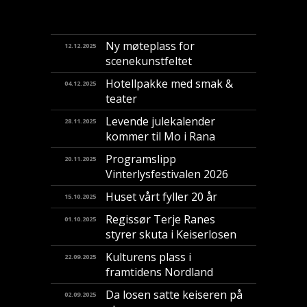
Ny møteplass for
12.12.2025
scenekunstfeltet
Hotellpakke med smak &
04.12.2025
teater
Levende julekalender
28.11.2025
kommer til Mo i Rana
Programslipp
20.11.2025
Vinterlysfestivalen 2026
Huset vårt fyller 20 år
15.10.2025
Regissør Terje Ranes
01.10.2025
styrer skuta i Keiserlosen
Kulturens plass i
22.09.2025
framtidens Nordland
Da losen satte keiseren på
02.09.2025