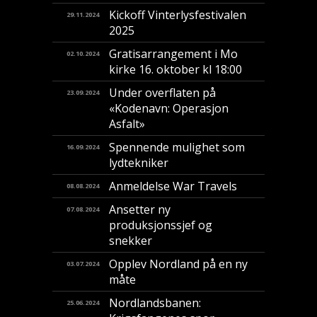
Kickoff Vinterlysfestivalen
29.11.2024
2025
Gratisarrangement i Mo
02.10.2024
kirke 16. oktober kl 18:00
Under overflaten på
23.09.2024
«Kodenavn: Operasjon
Asfalt»
Spennende mulighet som
16.09.2024
lydtekniker
Anmeldelse War Travels
08.08.2024
Ansetter ny
07.08.2024
produksjonssjef og
snekker
Opplev Nordland på en ny
03.07.2024
måte
Nordlandsbanen:
25.06.2024