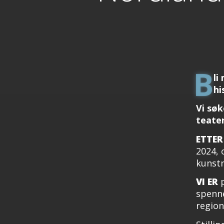
B
li
hi
Vi søk
teater
ETTER
2024, 
kunstn
VI ER
p
spenne
region