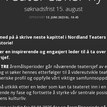
søknadsfrist 15. august
OPPDATERT
13. JUNI 2023 KL. 10.45
 med på å skrive neste kapittel i Nordland Teaters
storie!
er en inspirerende og engasjert leder til å ta ove
sjef.
 TRE
åremålsperioder går nåværende teatersjef av e
og vi søker hennes etterfølger til å videreutvikle tea
eriske profil og oppfylle vårt viktige samfunnsoppd
å utkikk etter en leder som kan ta teateret inn i en
nde ny fase og fortsette å styrke vår sentrale posis
ens kulturliv.