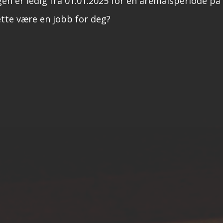
ngen er ledig fra 01.01.2025 for en åremålsperiode på 
tte være en jobb for deg?