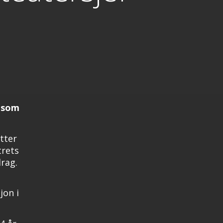
r som
tter
trets
rag.
jon i