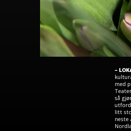
– LO
kultur
med på
Teater
så gjø
utford
litt s
neste 
Nordla