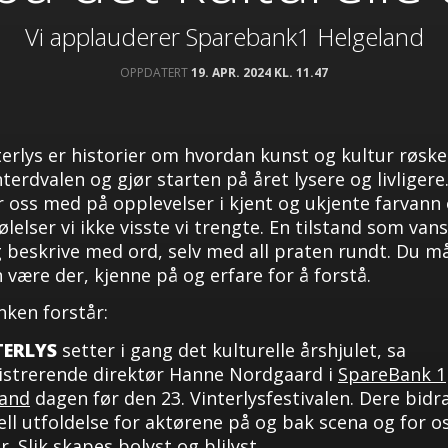
Vi applauderer Sparebank1 Helgeland
OPPDATERT
19. APR. 2024 KL. 11.47
terlys er historier om hvordan kunst og kultur røsker
nterdvalen og gjør starten på året lysere og livligere
r oss med på opplevelser i kjent og ukjente farvann 
ølelser vi ikke visste vi trengte. En tilstand som vans
g beskrive med ord, selv med all praten rundt. Du m
 være der, kjenne på og erfare for å forstå.
ken forstår:
TERLYS
setter i gang det kulturelle årshjulet, sa
istrerende direktør Hanne Nordgaard i
SpareBank 1
land
dagen før den 23. Vinterlysfestivalen. Dere bidra
ell utfoldelse for aktørene på og bak scena og for 
r. Slik skapes bolyst og blilyst.