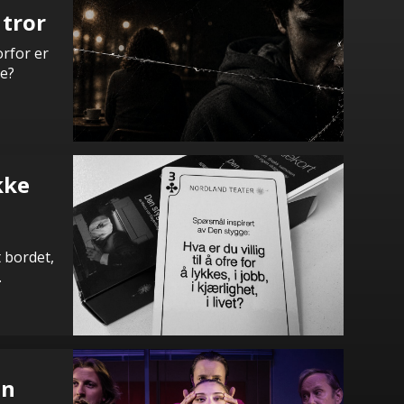
r
 tror
rfor er
ge?
kke
t bordet,
.
en