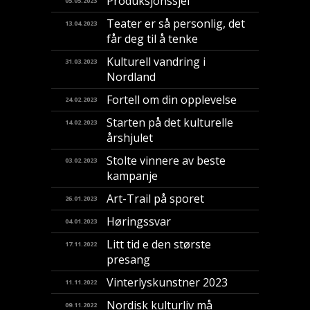
Produksjonssjef
05.05.2023
Teater er så personlig, det
13.04.2023
får deg til å tenke
Kulturell vandring i
31.03.2023
Nordland
Fortell om din opplevelse
24.02.2023
Starten på det kulturelle
14.02.2023
årshjulet
Stolte vinnere av beste
03.02.2023
kampanje
Art-Trail på sporet
26.01.2023
Høringssvar
04.01.2023
Litt tid e den største
17.11.2022
presang
Vinterlyskunstner 2023
11.11.2022
Nordisk kulturliv må
09.11.2022