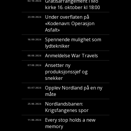
Gratisarrangement i Mo
02.10.2024
kirke 16. oktober kl 18:00
Under overflaten på
23.09.2024
«Kodenavn: Operasjon
Asfalt»
Spennende mulighet som
16.09.2024
lydtekniker
Anmeldelse War Travels
08.08.2024
Ansetter ny
07.08.2024
produksjonssjef og
snekker
Opplev Nordland på en ny
03.07.2024
måte
Nordlandsbanen:
25.06.2024
Krigsfangenes spor
Every stop holds a new
11.06.2024
memory