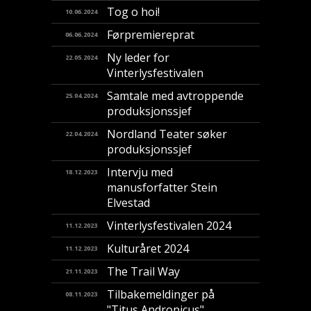
Tog o hoi!
10.06.2024
Førpremiereprat
06.06.2024
Ny leder for
22.05.2024
Vinterlysfestivalen
Samtale med avtroppende
25.04.2024
produksjonssjef
Nordland Teater søker
22.04.2024
produksjonssjef
Intervju med
18.12.2023
manusforfatter Stein
Elvestad
Vinterlysfestivalen 2024
11.12.2023
Kulturåret 2024
11.12.2023
The Trail Way
21.11.2023
Tilbakemeldinger på
08.11.2023
"Titus Andronicus"