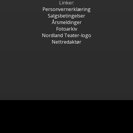
Linker:
Personvernerklæring
Salgsbetingelser
Årsmeldinger
Fotoarkiv
Nordland Teater-logo
Nettredaktør