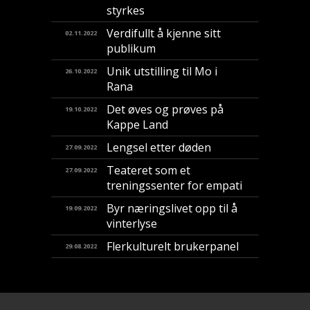
styrkes
Verdifullt å kjenne sitt
02.11.2022
publikum
Unik utstilling til Mo i
26.10.2022
Rana
Det øves og prøves på
19.10.2022
Kappe Land
Lengsel etter døden
27.09.2022
Teateret som et
27.09.2022
treningssenter for empati
Byr næringslivet opp til å
19.09.2022
vinterlyse
Flerkulturelt brukerpanel
29.08.2022