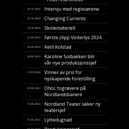
Intervju med regissørene
30.10.2023
Changing Currents
25.10.2023
Skolemateriell
13.10.2023
Første slipp Vinterlys 2024
27.09.2023
Ketil Kolstad
20.09.2023
Karoline Solbakken blir
28.08.2023
vår nye produksjonssjef
Vinner av pris for
17.07.2023
nyskapende forestilling
​Ohoi, togrøvere på
20.06.2023
Nordlandsbanen!
Nordland Teater søker ny
12.06.2023
teatersjef
Lyttedugnad
31.05.2023