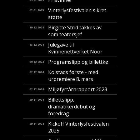
Prisvinner
Vinterlysfestivalen sikret
02.01.2025
støtte
Birgitte Strid takkes av
19.12.2024
som teatersjef
Julegave til
13.12.2024
Kvinnenettverket Noor
Programslipp og billettkø
09.12.2024
Kolstads første - med
02.12.2024
urpremiere 8. mars
Miljøfyrtårnrapport 2023
02.12.2024
Billettslipp,
29.11.2024
dramatikerdebut og
foredrag
Kickoff Vinterlysfestivalen
29.11.2024
2025