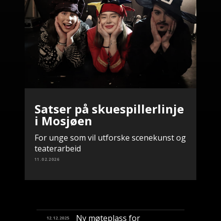
Satser på skuespillerlinje
i Mosjøen
For unge som vil utforske scenekunst og
teaterarbeid
11.02.2026
Ny møteplass for
12.12.2025