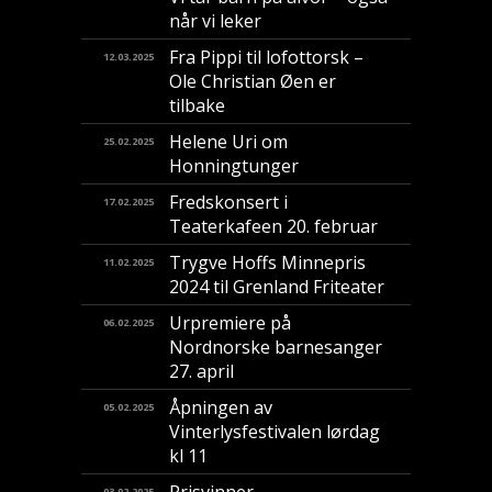
når vi leker
Fra Pippi til lofottorsk –
12.03.2025
Ole Christian Øen er
tilbake
Helene Uri om
25.02.2025
Honningtunger
Fredskonsert i
17.02.2025
Teaterkafeen 20. februar
Trygve Hoffs Minnepris
11.02.2025
2024 til Grenland Friteater
Urpremiere på
06.02.2025
Nordnorske barnesanger
27. april
Åpningen av
05.02.2025
Vinterlysfestivalen lørdag
kl 11
03.02.2025