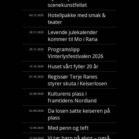
scenekunstfeltet
Hotellpakke med smak &
04.12.2025
teater
Levende julekalender
28.11.2025
kommer til Mo i Rana
Programslipp
20.11.2025
Vinterlysfestivalen 2026
Huset vårt fyller 20 år
15.10.2025
Regissør Terje Ranes
01.10.2025
styrer skuta i Keiserlosen
Kulturens plass i
22.09.2025
framtidens Nordland
Da losen satte keiseren på
02.09.2025
plass
Med penn og teft
12.08.2025
Vi tar barn på alvor – også
11.04.2025