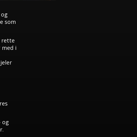
 og
gte som
 rette
r med i
jeler
res
- og
r.