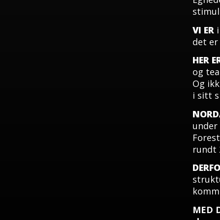
stimul
VI ER
i
det er 
HER E
og tea
Og ikk
i sitt
NORD
under 
Forest
rundt 
DERF
strukt
komme
MED 