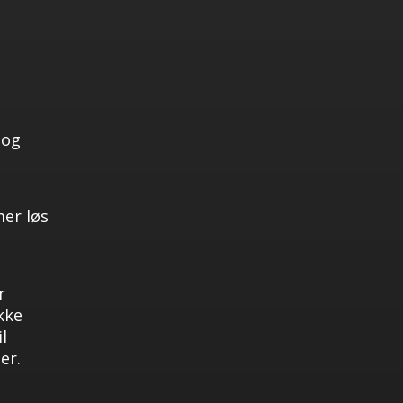
 og
mer løs
r
ikke
l
er.