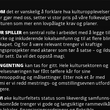
OM
det er vanskelig å forklare hva kulturopplevelser
er gjør med oss, setter vi stor pris på våre folkeval
lturen som mer enn lovpålagte krav og planer.
R SPILLER
en sentral rolle i arbeidet med å legge til
erke og inkluderende lokalsamfunn og til at flere bli
skapet. Og for å være relevant trenger vi kraftige
ingsprosjekter med aktører som tør å satse – og ilds
ir sett. Da vil det oppstå magi.
INGENTING
kan tas for gitt. Hele kultursektoren og
elsesnæringen har fått tøffere kår for sine
nsoppdrag og målsettinger. Etter nok et år med
i er vi redd mestrings- og omstillingsevnen utford
gere.
VI
øke kulturfeltets status som likeverdig samfunns
kkområde trenger vi gode og langsiktige rammevilkå
 lokaler, finansieringsordninger og fleksible