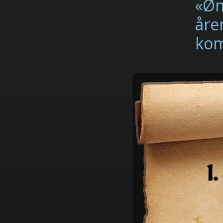
«Øns
åre
ko