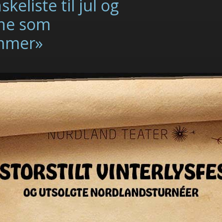
keliste til jul og
ne som
mmer»