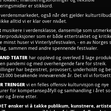
eringsmidler er stikkord.
 verdensmarkedet, også når det gjelder kulturtilbu
ikke alltid vi er klar over nivået.
R
musikere i verdensklasse, dansemiljø som utmerke
terproduksjoner som er både ettertraktet og kritik
e minst huser vi Vinterlysfestivalen, - en av Norges 
 slag, sammen med andre spennende festivaler.
AND TEATER
har opplevd og overlevd å lage produ
en pandemi og med overhengende fare for streik.
illinger har begeistret, provosert, underholdt og b
23.000 besøkende inneværende år. Det vil vi fortset
OR TRENGER
vi en felles offensiv kulturvisjon og nye
urer for kompetansepåfyll og samhandling i året s
r og årene etter.
DET
ønsker vi å takke publikum, kunstnere, artiste