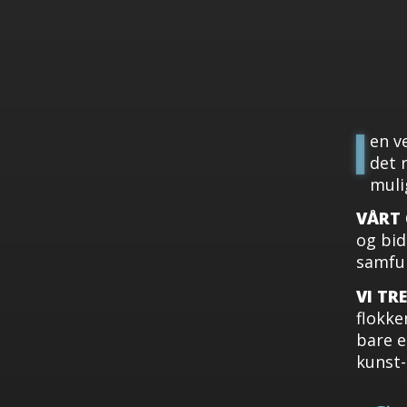
I
en v
det r
muli
VÅRT 
og bid
samfu
VI TR
flokke
bare e
kunst-