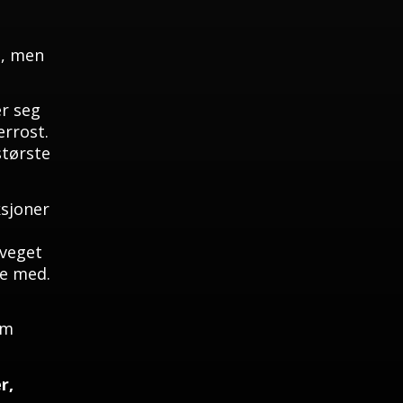
d, men
r seg
errost.
største
ksjoner
eveget
te med.
om
r,