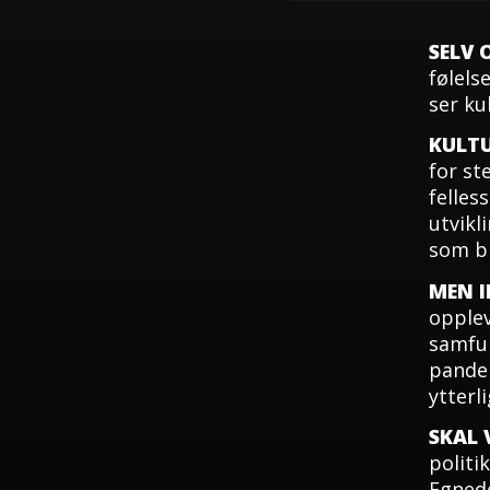
SELV 
følels
ser ku
KULTU
for st
felles
utvikl
som bl
MEN 
opplev
samfun
pandem
ytterli
SKAL 
politi
Egnede