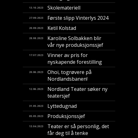
Skolemateriell
13.10.2023
Første slipp Vinterlys 2024
27.09.2023
Ketil Kolstad
20.09.2023
Karoline Solbakken blir
28.08.2023
vår nye produksjonssjef
Vinner av pris for
17.07.2023
nyskapende forestilling
​Ohoi, togrøvere på
20.06.2023
Nordlandsbanen!
Nordland Teater søker ny
12.06.2023
teatersjef
Lyttedugnad
31.05.2023
Produksjonssjef
05.05.2023
Teater er så personlig, det
13.04.2023
får deg til å tenke