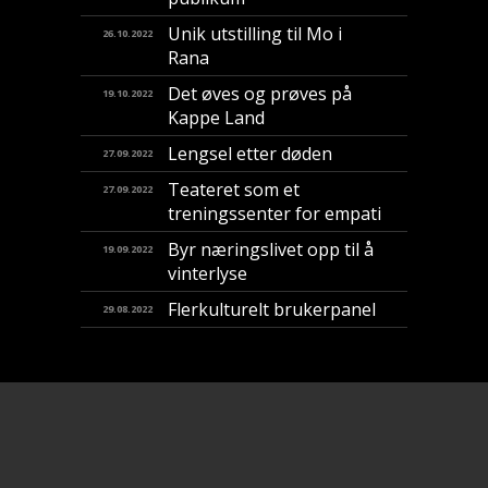
Unik utstilling til Mo i
26.10.2022
Rana
Det øves og prøves på
19.10.2022
Kappe Land
Lengsel etter døden
27.09.2022
Teateret som et
27.09.2022
treningssenter for empati
Byr næringslivet opp til å
19.09.2022
vinterlyse
Flerkulturelt brukerpanel
29.08.2022