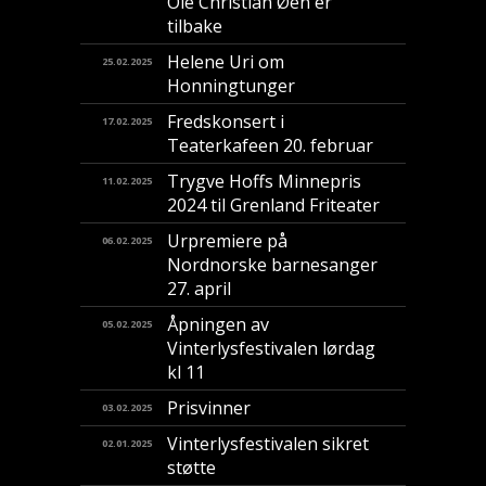
Ole Christian Øen er
tilbake
Helene Uri om
25.02.2025
Honningtunger
Fredskonsert i
17.02.2025
Teaterkafeen 20. februar
Trygve Hoffs Minnepris
11.02.2025
2024 til Grenland Friteater
Urpremiere på
06.02.2025
Nordnorske barnesanger
27. april
Åpningen av
05.02.2025
Vinterlysfestivalen lørdag
kl 11
Prisvinner
03.02.2025
Vinterlysfestivalen sikret
02.01.2025
støtte