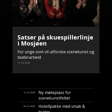
Satser på skuespillerlinje
i Mosjøen
For unge som vil utforske scenekunst og
teaterarbeid
11.02.2026
Ny møteplass for
12.12.2025
scenekunstfeltet
Hotellpakke med smak &
04.12.2025
teater