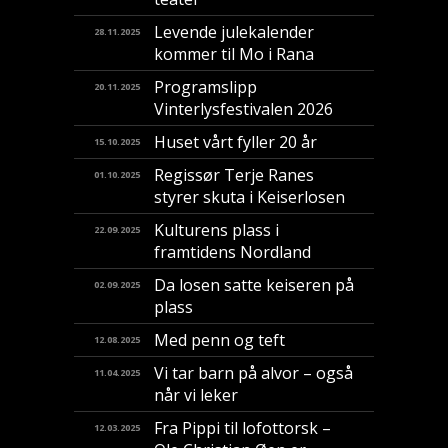
Levende julekalender
28.11.2025
kommer til Mo i Rana
Programslipp
20.11.2025
Vinterlysfestivalen 2026
Huset vårt fyller 20 år
15.10.2025
Regissør Terje Ranes
01.10.2025
styrer skuta i Keiserlosen
Kulturens plass i
22.09.2025
framtidens Nordland
Da losen satte keiseren på
02.09.2025
plass
Med penn og teft
12.08.2025
Vi tar barn på alvor – også
11.04.2025
når vi leker
Fra Pippi til lofottorsk –
12.03.2025