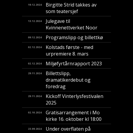
Birgitte Strid takkes av
19.12.2024
som teatersjef
Julegave til
13.12.2024
Kvinnenettverket Noor
Programslipp og billettkø
09.12.2024
Kolstads første - med
02.12.2024
urpremiere 8. mars
Miljøfyrtårnrapport 2023
02.12.2024
Billettslipp,
29.11.2024
dramatikerdebut og
foredrag
Kickoff Vinterlysfestivalen
29.11.2024
2025
Gratisarrangement i Mo
02.10.2024
kirke 16. oktober kl 18:00
Under overflaten på
23.09.2024