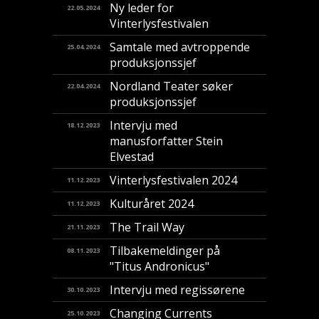
Ny leder for
22.05.2024
Vinterlysfestivalen
Samtale med avtroppende
25.04.2024
produksjonssjef
Nordland Teater søker
22.04.2024
produksjonssjef
Intervju med
18.12.2023
manusforfatter Stein
Elvestad
Vinterlysfestivalen 2024
11.12.2023
Kulturåret 2024
11.12.2023
The Trail Way
21.11.2023
Tilbakemeldinger på
08.11.2023
"Titus Andronicus"
Intervju med regissørene
30.10.2023
Changing Currents
25.10.2023