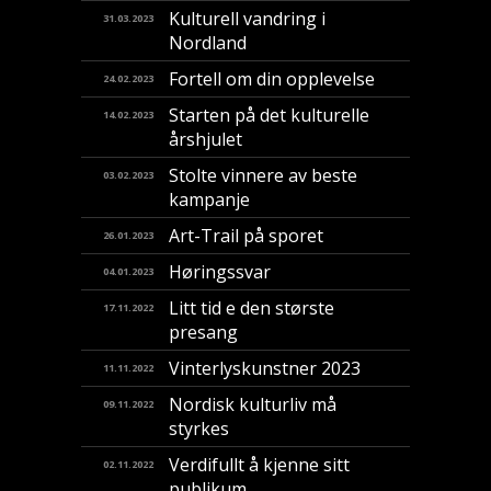
Kulturell vandring i
31.03.2023
Nordland
Fortell om din opplevelse
24.02.2023
Starten på det kulturelle
14.02.2023
årshjulet
Stolte vinnere av beste
03.02.2023
kampanje
Art-Trail på sporet
26.01.2023
Høringssvar
04.01.2023
Litt tid e den største
17.11.2022
presang
Vinterlyskunstner 2023
11.11.2022
Nordisk kulturliv må
09.11.2022
styrkes
Verdifullt å kjenne sitt
02.11.2022
publikum