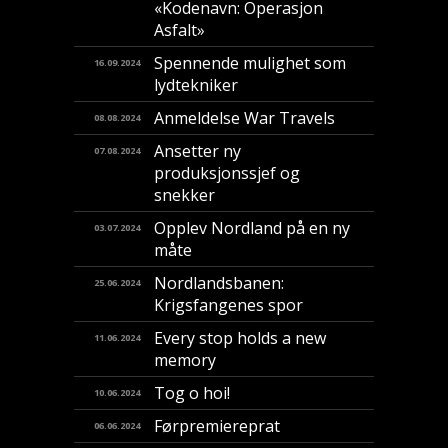
«Kodenavn: Operasjon
Asfalt»
Spennende mulighet som
16.09.2024
lydtekniker
Anmeldelse War Travels
08.08.2024
Ansetter ny
07.08.2024
produksjonssjef og
snekker
Opplev Nordland på en ny
03.07.2024
måte
Nordlandsbanen:
25.06.2024
Krigsfangenes spor
Every stop holds a new
11.06.2024
memory
Tog o hoi!
10.06.2024
Førpremiereprat
06.06.2024