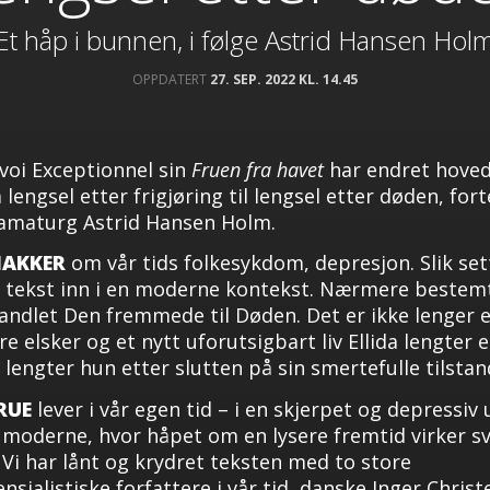
Et håp i bunnen, i følge Astrid Hansen Hol
OPPDATERT
27. SEP. 2022 KL. 14.45
voi Exceptionnel sin
Fruen fra havet
har endret hove
a lengsel etter frigjøring til lengsel etter døden, fort
amaturg Astrid Hansen Holm.
NAKKER
om vår tids folkesykdom, depresjon. Slik set
 tekst inn i en moderne kontekst. Nærmere bestem
vandlet Den fremmede til Døden. Det er ikke lenger 
re elsker og et nytt uforutsigbart liv Ellida lengter e
 lengter hun etter slutten på sin smertefulle tilstan
RUE
lever i vår egen tid – i en skjerpet og depressiv
 moderne, hvor håpet om en lysere fremtid virker s
. Vi har lånt og krydret teksten med to store
ensialistiske forfattere i vår tid, danske Inger Chris