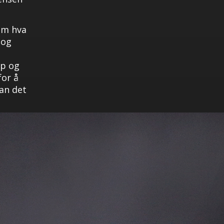
om hva
 og
mp og
for å
an det