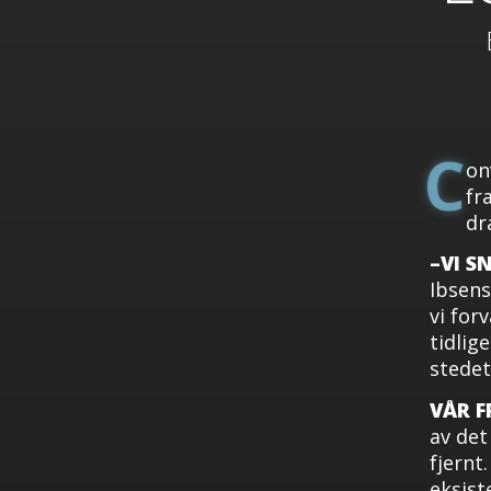
C
on
fr
dr
–VI S
Ibsens
vi for
tidlige
stedet
VÅR F
av det
fjernt
eksist