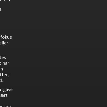
m
dfokus
eller
tes
t har
en
tter, i
d.
 utgave
vært
tensen