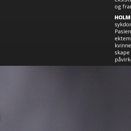
og fra
HOLM
sykdo
Pasien
ektema
kvinne
skape 
påvirk