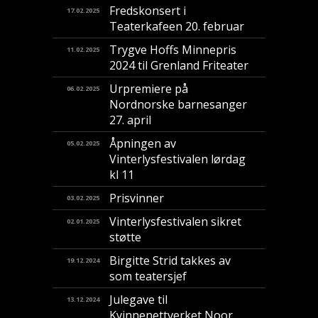
Fredskonsert i
17.02.2025
Teaterkafeen 20. februar
Trygve Hoffs Minnepris
11.02.2025
2024 til Grenland Friteater
Urpremiere på
06.02.2025
Nordnorske barnesanger
27. april
Åpningen av
05.02.2025
Vinterlysfestivalen lørdag
kl 11
Prisvinner
03.02.2025
Vinterlysfestivalen sikret
02.01.2025
støtte
Birgitte Strid takkes av
19.12.2024
som teatersjef
Julegave til
13.12.2024
Kvinnenettverket Noor