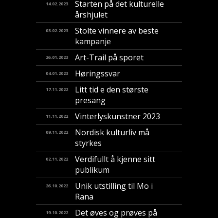
Starten på det kulturelle
14.02.2023
årshjulet
Stolte vinnere av beste
03.02.2023
kampanje
Art-Trail på sporet
26.01.2023
Høringssvar
04.01.2023
Litt tid e den største
17.11.2022
presang
Vinterlyskunstner 2023
11.11.2022
Nordisk kulturliv må
09.11.2022
styrkes
Verdifullt å kjenne sitt
02.11.2022
publikum
Unik utstilling til Mo i
26.10.2022
Rana
Det øves og prøves på
19.10.2022