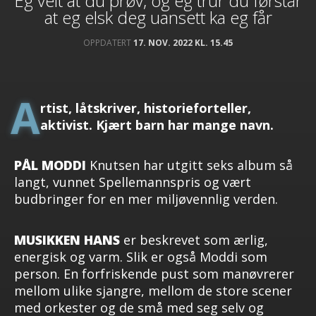
Eg veit at du prøv, og eg trur du førstår
at eg elsk deg uansett ka eg får
OPPDATERT
17. NOV. 2022 KL. 15.45
A
rtist, låtskriver, historieforteller,
aktivist. Kjært barn har mange navn.
PÅL MODDI
Knutsen har utgitt seks album så
langt, vunnet Spellemannspris og vært
budbringer for en mer miljøvennlig verden.
MUSIKKEN HANS
er beskrevet som ærlig,
energisk og varm. Slik er også Moddi som
person. En forfriskende pust som manøvrerer
mellom ulike sjangre, mellom de store scener
med orkester og de små med seg selv og