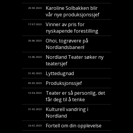
Karoline Solbakken blir
28.08.2023
vår nye produksjonssjef
Vinner av pris for
17.07.2023
nyskapende forestilling
​Ohoi, togrøvere på
20.06.2023
Nordlandsbanen!
Nordland Teater søker ny
12.06.2023
teatersjef
Lyttedugnad
31.05.2023
Produksjonssjef
05.05.2023
Teater er så personlig, det
13.04.2023
får deg til å tenke
Kulturell vandring i
31.03.2023
Nordland
Fortell om din opplevelse
24.02.2023