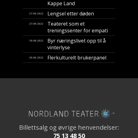
Kappe Land
Lengsel etter døden
27.09.2022
Teateret som et
27.09.2022
treningssenter for empati
Byr næringslivet opp til å
19.09.2022
vinterlyse
Flerkulturelt brukerpanel
29.08.2022
Billettsalg og øvrige henvendelser:
75 13 48 50