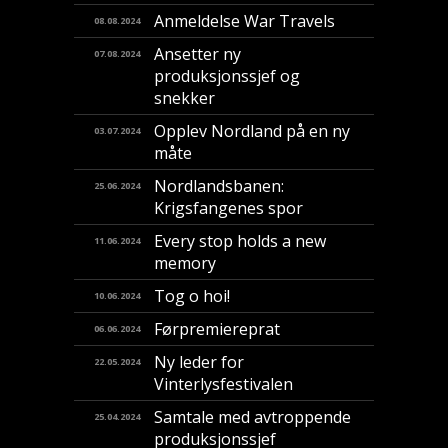
Anmeldelse War Travels
08.08.2024
Ansetter ny
07.08.2024
produksjonssjef og
snekker
Opplev Nordland på en ny
03.07.2024
måte
Nordlandsbanen:
25.06.2024
Krigsfangenes spor
Every stop holds a new
11.06.2024
memory
Tog o hoi!
10.06.2024
Førpremiereprat
06.06.2024
Ny leder for
22.05.2024
Vinterlysfestivalen
Samtale med avtroppende
25.04.2024
produksjonssjef