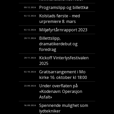
Programslipp og billettkø
09.12.2024
Kolstads første - med
02.12.2024
urpremiere 8. mars
Miljøfyrtårnrapport 2023
02.12.2024
Billettslipp,
29.11.2024
dramatikerdebut og
foredrag
Kickoff Vinterlysfestivalen
29.11.2024
2025
Gratisarrangement i Mo
02.10.2024
kirke 16. oktober kl 18:00
Under overflaten på
23.09.2024
«Kodenavn: Operasjon
Asfalt»
Spennende mulighet som
16.09.2024
lydtekniker