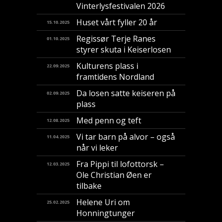
Vinterlysfestivalen 2026
Huset vårt fyller 20 år
15.10.2025
Regissør Terje Ranes
01.10.2025
styrer skuta i Keiserlosen
Kulturens plass i
22.09.2025
framtidens Nordland
Da losen satte keiseren på
02.09.2025
plass
Med penn og teft
12.08.2025
Vi tar barn på alvor – også
11.04.2025
når vi leker
Fra Pippi til lofottorsk –
12.03.2025
Ole Christian Øen er
tilbake
Helene Uri om
25.02.2025
Honningtunger