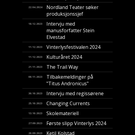
Nordland Teater søker
22.04.2024
produksjonssjef
Intervju med
18.12.2023
manusforfatter Stein
Elvestad
Vinterlysfestivalen 2024
11.12.2023
Kulturåret 2024
11.12.2023
The Trail Way
21.11.2023
Tilbakemeldinger på
08.11.2023
"Titus Andronicus"
Intervju med regissørene
30.10.2023
Changing Currents
25.10.2023
Skolemateriell
13.10.2023
Første slipp Vinterlys 2024
27.09.2023
Ketil Kolstad
20.09.2023