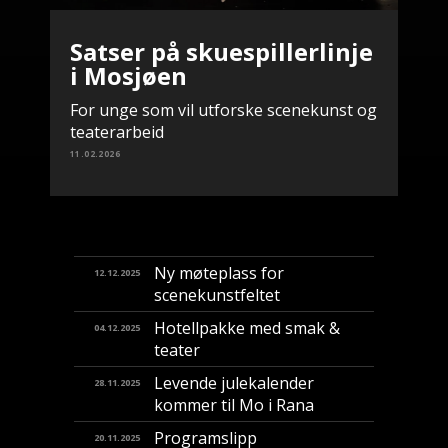
Satser på skuespillerlinje
i Mosjøen
For unge som vil utforske scenekunst og
teaterarbeid
11.02.2026
Ny møteplass for
12.12.2025
scenekunstfeltet
Hotellpakke med smak &
04.12.2025
teater
Levende julekalender
28.11.2025
kommer til Mo i Rana
Programslipp
20.11.2025