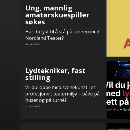
Ung, mannlig
amatørskuespiller
søkes
Har du lyst til å stå på scenen med
Nordland Teater?
08.06.2026
Lydtekniker, fast
stilling
Vil du jobbe med scenekunst i et
profesjonelt teatermiljø – både på
huset og på turné?
30.04.2026