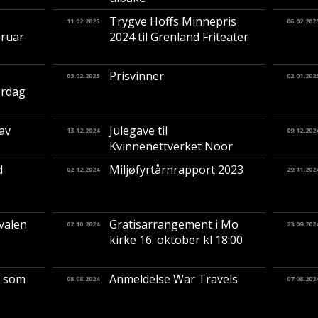
Trygve Hoffs Minnepris
11.02.2025
06.02.202
bruar
2024 til Grenland Friteater
Prisvinner
03.02.2025
02.01.202
ørdag
 av
Julegave til
13.12.2024
09.12.202
Kvinnenettverket Noor
d
Miljøfyrtårnrapport 2023
02.12.2024
29.11.202
ivalen
Gratisarrangement i Mo
02.10.2024
23.09.202
kirke 16. oktober kl 18:00
t som
Anmeldelse War Travels
08.08.2024
07.08.202