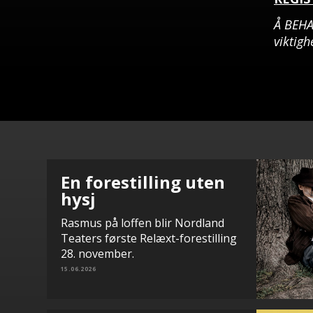
Å BEH
viktig
En forestilling uten
hysj
Rasmus på loffen blir Nordland
Teaters første Relæxt-forestilling
28. november.
15.06.2026