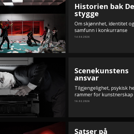
Historien bak D
stygge
Om skjønnhet, identitet og
samfunn i konkurranse
14.04.2026
Scenekunstens
ansvar
Tilgjengelighet, psykisk h
rammer for kunstnerskap
16.02.2026
Satser på