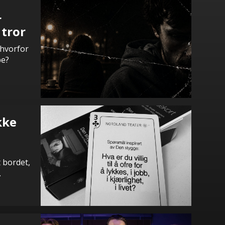
r
 tror
 hvorfor
pe?
kke
t bordet,
.