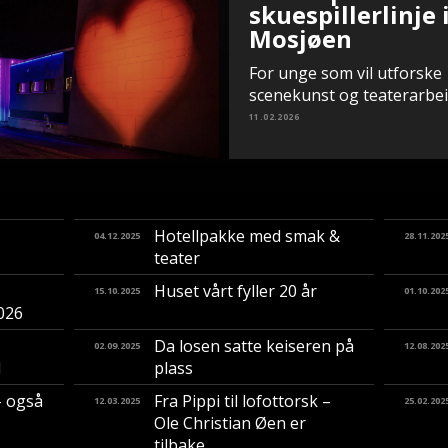
skuespillerlinje 
Mosjøen
For unge som vil utforske
scenekunst og teaterarbe
11.02.2026
Hotellpakke med smak &
04.12.2025
28.11.202
teater
Huset vårt fyller 20 år
15.10.2025
01.10.202
2026
Da losen satte keiseren på
02.09.2025
12.08.202
d
plass
– også
Fra Pippi til lofottorsk –
12.03.2025
25.02.202
Ole Christian Øen er
tilbake