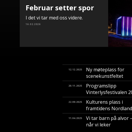
Februar setter spor
I det vi tar med oss videre.
16.02.2026
Ny møteplass for
12.12.2025
scenekunstfeltet
Programslipp
20.11.2025
Vinterlysfestivalen 
Kulturens plass i
22.09.2025
framtidens Nordlan
Vi tar barn på alvor 
11.04.2025
når vi leker