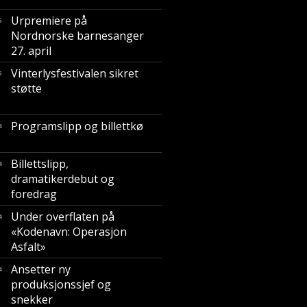
Urpremiere på
5
Nordnorske barnesanger
27. april
Vinterlysfestivalen sikret
5
støtte
Programslipp og billettkø
4
Billettslipp,
4
dramatikerdebut og
foredrag
Under overflaten på
4
«Kodenavn: Operasjon
Asfalt»
Ansetter ny
4
produksjonssjef og
snekker