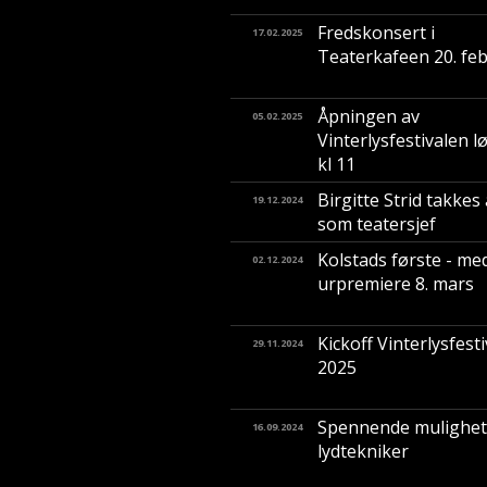
Fredskonsert i
17.02.2025
Teaterkafeen 20. fe
Åpningen av
05.02.2025
Vinterlysfestivalen l
kl 11
Birgitte Strid takkes
19.12.2024
som teatersjef
Kolstads første - me
02.12.2024
urpremiere 8. mars
Kickoff Vinterlysfest
29.11.2024
2025
Spennende mulighe
16.09.2024
lydtekniker