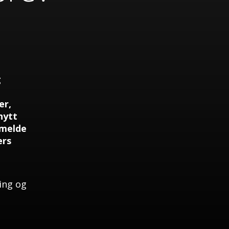
g
er,
nytt
 melde
ers
ing og