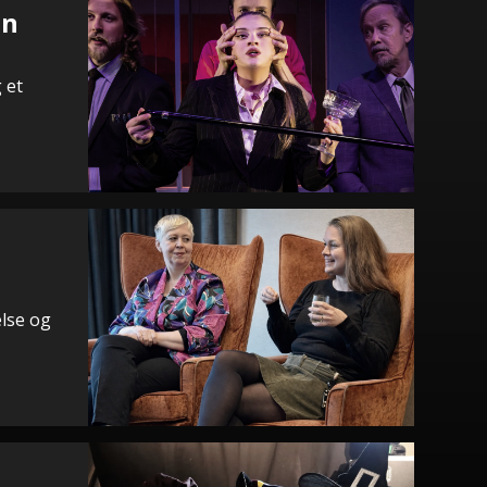
en
 et
else og