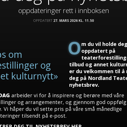
oppdateringer rett i innboksen
OPPDATERT
27. MARS 2026 KL. 11.50
O
m du vil holde de
oppdatert på
ps om
teaterforestilling
stillinger og
tilbud og annet kultur
er du velkommen til å
et kulturnytt»
deg på Nordland Teat
nyhetsbrev.
 DAG
arbeider vi for å inspirere og berøre med våre
illinger og arrangementer, og gjennom god oppfølg
e. Vi håper du vil sette pris på våre små månedlige
eringer tilsendt på e-post.
TRER DEG TIL NYHETSBREV HER
.