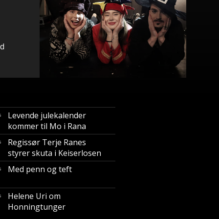
i
id
Levende julekalender
5
kommer til Mo i Rana
Regissør Terje Ranes
5
styrer skuta i Keiserlosen
Med penn og teft
5
Helene Uri om
5
Honningtunger