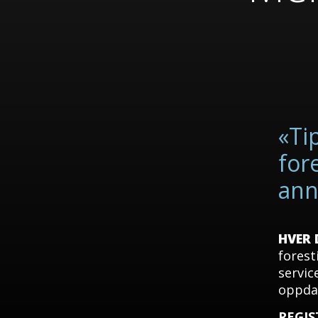
«Ti
fore
ann
HVER
forest
servic
oppdat
REGIS