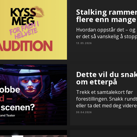
Stalking ramme
flere enn mange
Hvordan oppstår det – og
er det så vanskelig å stop
13.05.2026
Dette vil du sna
om etterpå
Trekk et samtalekort før
forestillingen. Snakk rund
eller ta det med deg videre
30.04.2026