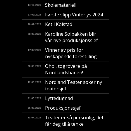
Skolemateriell
13.10.2023
Første slipp Vinterlys 2024
27.09.2023
Ketil Kolstad
20.09.2023
Karoline Solbakken blir
28.08.2023
vår nye produksjonssjef
Vinner av pris for
17.07.2023
nyskapende forestilling
​Ohoi, togrøvere på
20.06.2023
Nordlandsbanen!
Nordland Teater søker ny
12.06.2023
teatersjef
Lyttedugnad
31.05.2023
Produksjonssjef
05.05.2023
Teater er så personlig, det
13.04.2023
får deg til å tenke