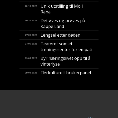
Unik utstilling til Mo i
26.10.2022
Rana
Det øves og prøves på
19.10.2022
Kappe Land
Lengsel etter døden
27.09.2022
Teateret som et
27.09.2022
treningssenter for empati
Byr næringslivet opp til å
19.09.2022
vinterlyse
Flerkulturelt brukerpanel
29.08.2022