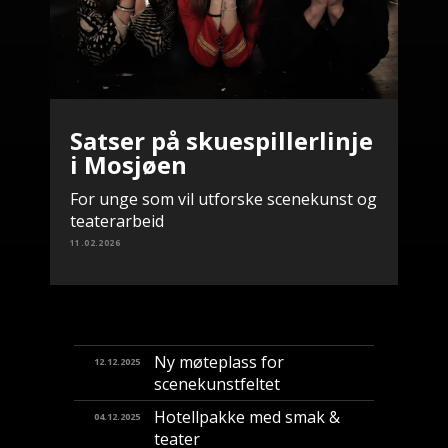
Satser på skuespillerlinje
i Mosjøen
For unge som vil utforske scenekunst og
teaterarbeid
11.02.2026
Ny møteplass for
12.12.2025
scenekunstfeltet
Hotellpakke med smak &
04.12.2025
teater