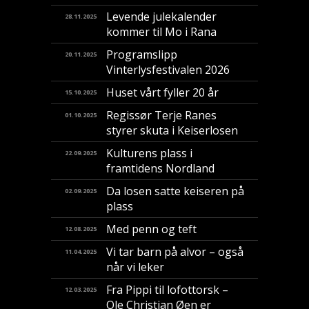
Levende julekalender
28.11.2025
kommer til Mo i Rana
Programslipp
20.11.2025
Vinterlysfestivalen 2026
Huset vårt fyller 20 år
15.10.2025
Regissør Terje Ranes
01.10.2025
styrer skuta i Keiserlosen
Kulturens plass i
22.09.2025
framtidens Nordland
Da losen satte keiseren på
02.09.2025
plass
Med penn og teft
12.08.2025
Vi tar barn på alvor – også
11.04.2025
når vi leker
Fra Pippi til lofottorsk –
12.03.2025
Ole Christian Øen er