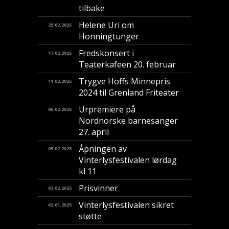
tilbake
Helene Uri om
25.02.2025
Honningtunger
Fredskonsert i
17.02.2025
Teaterkafeen 20. februar
Trygve Hoffs Minnepris
11.02.2025
2024 til Grenland Friteater
Urpremiere på
06.02.2025
Nordnorske barnesanger
27. april
Åpningen av
05.02.2025
Vinterlysfestivalen lørdag
kl 11
Prisvinner
03.02.2025
Vinterlysfestivalen sikret
02.01.2025
støtte