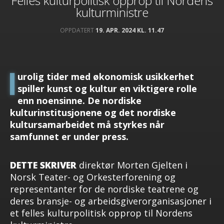
Felles kulturpolitisk opprop til Nordens
kulturministre
OPPDATERT
19. APR. 2024 KL. 11.47
I
urolig tider med økonomisk usikkerhet
spiller kunst og kultur en viktigere rolle
enn noensinne. De nordiske
kulturinstitusjonene og det nordiske
kultursamarbeidet må styrkes når
samfunnet er under press.
DETTE SKRIVER
direktør Morten Gjelten i
Norsk Teater- og Orkesterforening og
representanter for de nordiske teatrene og
deres bransje- og arbeidsgiverorganisasjoner i
et felles kulturpolitisk opprop til Nordens