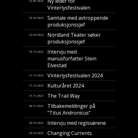
Ny leder for
22.05.2024
Vinterlysfestivalen
Samtale med avtroppende
25.04.2024
produksjonssjef
Nordland Teater søker
22.04.2024
produksjonssjef
Intervju med
18.12.2023
manusforfatter Stein
Elvestad
Vinterlysfestivalen 2024
11.12.2023
Kulturåret 2024
11.12.2023
The Trail Way
21.11.2023
Tilbakemeldinger på
08.11.2023
"Titus Andronicus"
Intervju med regissørene
30.10.2023
Changing Currents
25.10.2023