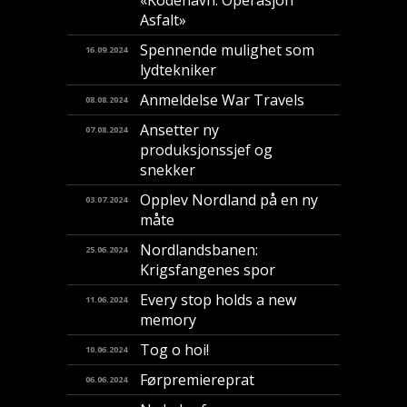
«Kodenavn: Operasjon
Asfalt»
Spennende mulighet som
16.09.2024
lydtekniker
Anmeldelse War Travels
08.08.2024
Ansetter ny
07.08.2024
produksjonssjef og
snekker
Opplev Nordland på en ny
03.07.2024
måte
Nordlandsbanen:
25.06.2024
Krigsfangenes spor
Every stop holds a new
11.06.2024
memory
Tog o hoi!
10.06.2024
Førpremiereprat
06.06.2024