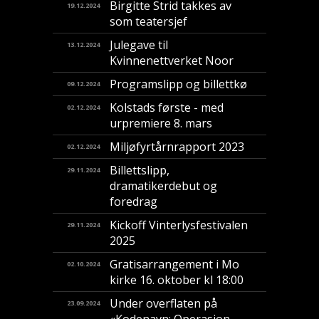
Birgitte Strid takkes av
19.12.2024
som teatersjef
Julegave til
13.12.2024
Kvinnenettverket Noor
Programslipp og billettkø
09.12.2024
Kolstads første - med
02.12.2024
urpremiere 8. mars
Miljøfyrtårnrapport 2023
02.12.2024
Billettslipp,
29.11.2024
dramatikerdebut og
foredrag
Kickoff Vinterlysfestivalen
29.11.2024
2025
Gratisarrangement i Mo
02.10.2024
kirke 16. oktober kl 18:00
Under overflaten på
23.09.2024