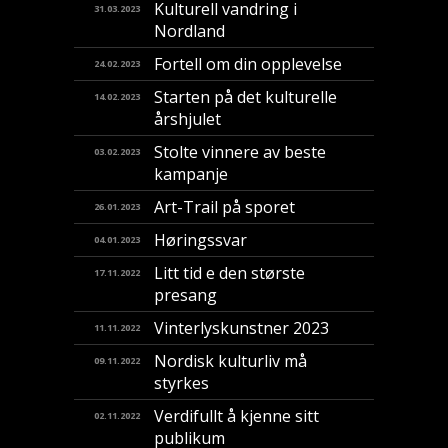
Kulturell vandring i
31.03.2023
Nordland
Fortell om din opplevelse
24.02.2023
Starten på det kulturelle
14.02.2023
årshjulet
Stolte vinnere av beste
03.02.2023
kampanje
Art-Trail på sporet
26.01.2023
Høringssvar
04.01.2023
Litt tid e den største
17.11.2022
presang
Vinterlyskunstner 2023
11.11.2022
Nordisk kulturliv må
09.11.2022
styrkes
Verdifullt å kjenne sitt
02.11.2022
publikum