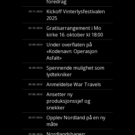
foredrag
Kickoff Vinterlysfestivalen
29.11.2024
2025
Gratisarrangement i Mo
02.10.2024
kirke 16. oktober kl 18:00
Under overflaten på
23.09.2024
«Kodenavn: Operasjon
Asfalt»
Spennende mulighet som
16.09.2024
lydtekniker
Anmeldelse War Travels
08.08.2024
Ansetter ny
07.08.2024
produksjonssjef og
snekker
Opplev Nordland på en ny
03.07.2024
måte
Nordlandsbanen:
25.06.2024