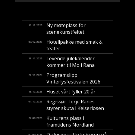
Ny møteplass for
12.12.2025
scenekunstfeltet
Hotellpakke med smak &
04.12.2025
teater
Levende julekalender
28.11.2025
kommer til Mo i Rana
Programslipp
20.11.2025
Vinterlysfestivalen 2026
Huset vårt fyller 20 år
15.10.2025
Regissør Terje Ranes
01.10.2025
styrer skuta i Keiserlosen
Kulturens plass i
22.09.2025
framtidens Nordland
Da losen satte keiseren på
02.09.2025