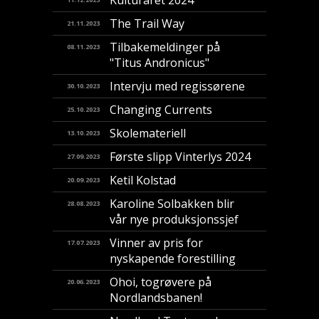
Kulturåret 2024
The Trail Way
21.11.2023
Tilbakemeldinger på
08.11.2023
"Titus Andronicus"
Intervju med regissørene
30.10.2023
Changing Currents
25.10.2023
Skolemateriell
13.10.2023
Første slipp Vinterlys 2024
27.09.2023
Ketil Kolstad
20.09.2023
Karoline Solbakken blir
28.08.2023
vår nye produksjonssjef
Vinner av pris for
17.07.2023
nyskapende forestilling
​Ohoi, togrøvere på
20.06.2023
Nordlandsbanen!