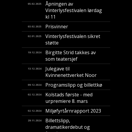
Åpningen av
05.02.2025
Vinterlysfestivalen lørdag
kl 11
Prisvinner
03.02.2025
Vinterlysfestivalen sikret
02.01.2025
støtte
Birgitte Strid takkes av
19.12.2024
som teatersjef
Julegave til
13.12.2024
Kvinnenettverket Noor
Programslipp og billettkø
09.12.2024
Kolstads første - med
02.12.2024
urpremiere 8. mars
Miljøfyrtårnrapport 2023
02.12.2024
Billettslipp,
29.11.2024
dramatikerdebut og