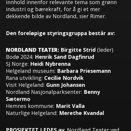
innhold innenfor relevante tema som grønn
industri og bærekraft, for å gi et mer
dekkende bilde av Nordland, sier Rimer.
Den foreløpige styringsgruppa består av:
NORDLAND TEATER:
Birgitte Strid
(leder)
Bodø 2024:
Henrik Sand Dagfinrud
SJ Norge:
Heidi Nybrenna
Helgeland museum:
Barbara Priesemann
Rana utvikling:
Cecilie Nordvik
Visit Helgeland:
Gunn Johansen
Nordland Nasjonalparksenter:
Benny
Sætermo
Hemnes kommune:
Marit Valla
Naturlige Helgeland:
Merethe Kvandal
PROSJEKTET LEDES
av
: Nordland Teater ved