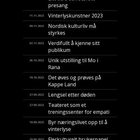
presang
Vinterlyskunstner 2023
11.11.2022
Nordisk kulturliv må
09.11.2022
styrkes
Verdifullt å kjenne sitt
02.11.2022
publikum
Unik utstilling til Mo i
26.10.2022
Rana
Det øves og prøves på
19.10.2022
Kappe Land
Lengsel etter døden
27.09.2022
Teateret som et
27.09.2022
treningssenter for empati
Byr næringslivet opp til å
19.09.2022
vinterlyse
Flerkulturelt brukerpanel
29.08.2022