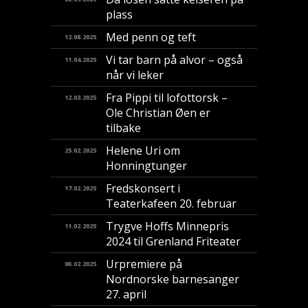
plass
Med penn og teft
12.08.2025
Vi tar barn på alvor – også
11.04.2025
når vi leker
Fra Pippi til lofottorsk –
12.03.2025
Ole Christian Øen er
tilbake
Helene Uri om
25.02.2025
Honningtunger
Fredskonsert i
17.02.2025
Teaterkafeen 20. februar
Trygve Hoffs Minnepris
11.02.2025
2024 til Grenland Friteater
Urpremiere på
06.02.2025
Nordnorske barnesanger
27. april