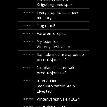
Krigsfangenes spor
Every stop holds a new
11.06.2024
memory
Tog o hoi!
10.06.2024
Førpremiereprat
06.06.2024
Ny leder for
22.05.2024
Vinterlysfestivalen
Samtale med avtroppende
25.04.2024
produksjonssjef
Nordland Teater søker
22.04.2024
produksjonssjef
Intervju med
18.12.2023
manusforfatter Stein
Elvestad
Vinterlysfestivalen 2024
11.12.2023
11.12.2023